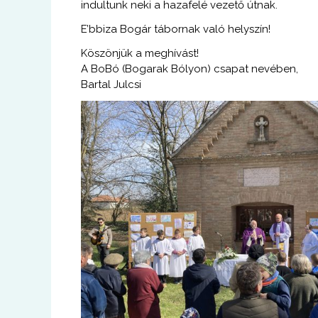
indultunk neki a hazafelé vezető útnak.
E’bbiza Bogár tábornak való helyszín!
Köszönjük a meghívást!
A BoBó (Bogarak Bólyon) csapat nevében,
Bartal Julcsi