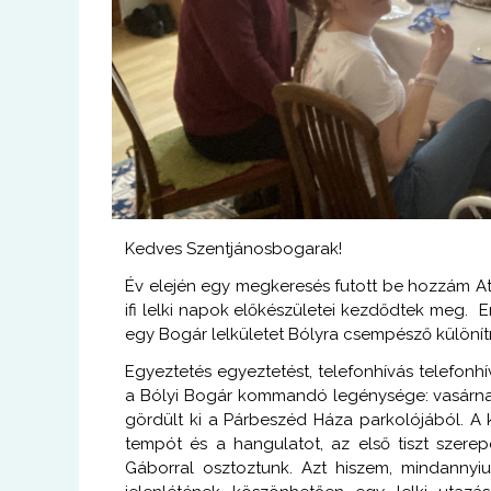
Kedves Szentjánosbogarak!
Év elején egy megkeresés futott be hozzám Atit
ifi lelki napok előkészületei kezdődtek meg. 
egy Bogár lelkületet Bólyra csempésző különí
Egyeztetés egyeztetést, telefonhívás telefonhí
a Bólyi Bogár kommandó legénysége: vasárnap
gördült ki a Párbeszéd Háza parkolójából. A
tempót és a hangulatot, az első tiszt szere
Gáborral osztoztunk. Azt hiszem, mindanny