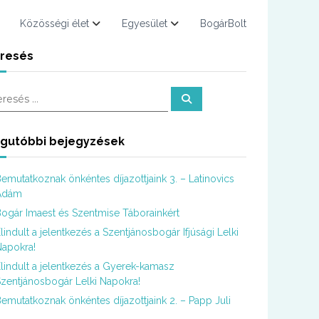
Közösségi élet
Egyesület
BogárBolt
resés
K
e
r
e
s
gutóbbi bejegyzések
é
s
emutatkoznak önkéntes díjazottjaink 3. – Latinovics
Ádám
ogár Imaest és Szentmise Táborainkért
lindult a jelentkezés a Szentjánosbogár Ifjúsági Lelki
apokra!
lindult a jelentkezés a Gyerek-kamasz
zentjánosbogár Lelki Napokra!
emutatkoznak önkéntes díjazottjaink 2. – Papp Juli