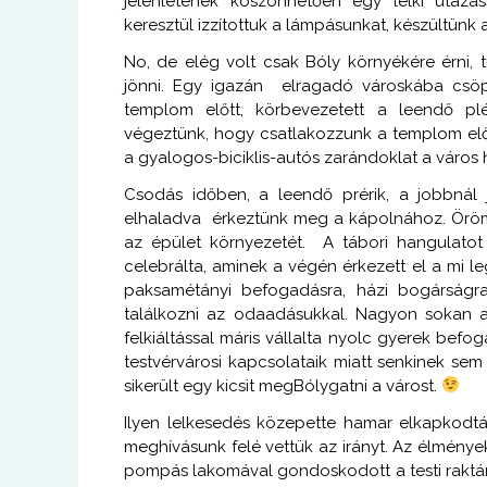
jelenlétének köszönhetően egy lelki utazás
keresztül izzítottuk a lámpásunkat, készültünk a
No, de elég volt csak Bóly környékére érni,
jönni. Egy igazán elragadó városkába csöppe
templom előtt, körbevezetett a leendő plé
végeztünk, hogy csatlakozzunk a templom előt
a gyalogos-biciklis-autós zarándoklat a város
Csodás időben, a leendő prérik, a jobbnál 
elhaladva érkeztünk meg a kápolnához. Öröm
az épület környezetét.
A tábori hangulatot 
celebrálta, aminek a végén érkezett el a mi l
paksamétányi befogadásra, házi bogárságra 
találkozni az odaadásukkal. Nagyon sokan aj
felkiáltással máris vállalta nyolc gyerek b
testvérvárosi kapcsolataik miatt senkinek se
sikerült egy kicsit megBólygatni a várost.
Ilyen lelkesedés közepette hamar elkapkodt
meghívásunk felé vettük az irányt. Az élmények
pompás lakomával gondoskodott a testi raktárai