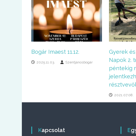
Bogár Imaest 11.12.
Gyerek és
Napok 2. t
2025.11.03.
Szentjánosbogár
péntekig
jelentkez
résztvevő
2021.07.08.
Kapcsolat
E