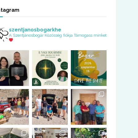
stagram
szentjanosbogarkhe
A Szentjánosbogár Közösség fiókja
Támogass minket