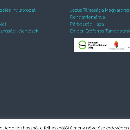
elési nyilatkozat
Jézus Társasága Magyarorsz
%
Rendtartománya
lat
Párbeszéd Háza
znúsági jelentések
Emberi Erőforrás Támogatás
et (cookie) használ a felhasználói élmény növelése érdekében
ed. Theme:
Flash
by ThemeGrill. Powered by
WordPress