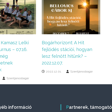
 Kamasz Lelki
Bogárhorizont: A Hit
urnus – 07.16.
fejlődés stációi, hogyan
 még
lesz felnőtt hitünk? –
hetnek
2022.12.07.
k
2022.12.01.
Szentjánosbogár
Szentjánosbogár
gyéb információ
Partnerek, támogat