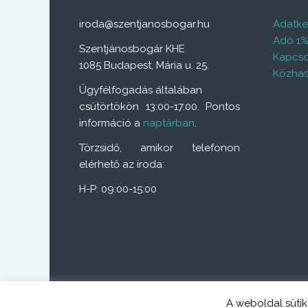
iroda@szentjanosbogar.hu
Adatkez
Adó 1
Szentjánosbogár KHE
Kapcso
1085 Budapest, Mária u. 25.
Közhas
Ügyfélfogadás általában
csütörtökön 13:00-17.00. Pontos
információ a
naptárban
.
Törzsidő, amikor telefonon
elérhető az iroda:
H-P: 09:00-15:00
A weboldal sütik
Copyright © 2026
Szentjánosbogár közösség
All rights reserv