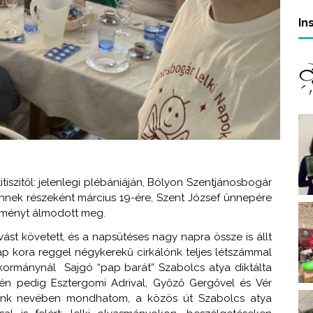
In
iszitől: jelenlegi plébániáján, Bólyon Szentjánosbogár
Ennek részeként március 19-ére, Szent József ünnepére
tményt álmodott meg.
vást követett, és a napsütéses nagy napra össze is állt
 kora reggel négykerekű cirkálónk teljes létszámmal
 kormánynál Sajgó “pap barát” Szabolcs atya diktálta
pén pedig Esztergomi Adrival, Győző Gergővel és Vér
iunk nevében mondhatom, a közös út Szabolcs atya