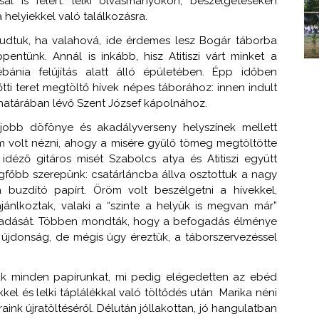
sal is felért: lelki olvasmányokon, beszélgetéseken
 helyiekkel való találkozásra.
 tudtuk, ha valahová, ide érdemes lesz Bogár táborba
ntünk. Annál is inkább, hisz Atitiszi várt minket a
bánia felújítás alatt álló épületében. Épp időben
ti teret megtöltő hívek népes táborához: innen indult
 határában lévő Szent József kápolnához.
jobb döfönye és akadályverseny helyszínek mellett
 volt nézni, ahogy a misére gyűlő tömeg megtöltötte
idéző gitáros misét Szabolcs atya és Atitiszi együtt
egfőbb szerepünk: csatárláncba állva osztottuk a nagy
buzdító papírt. Öröm volt beszélgetni a hívekkel,
ánlkoztak, valaki a “szinte a helyük is megvan már”
efogadását. Többen mondták, hogy a befogadás élménye
m újdonság, de mégis úgy éreztük, a táborszervezéssel
ák minden papírunkat, mi pedig elégedetten az ebéd
kel és lelki táplálékkal való töltődés után Marika néni
nk újratöltéséről. Délután jóllakottan, jó hangulatban