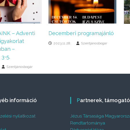
INK – Adventi
Decemberi programajánló
igyakorlat
2023.11.28.
Szentjánosbogár
mban –
3-5.
Szentjánosbogár
gyéb információ
Partnerek, támogat
elési nyilatkozat
Jézus Társasága Magyarorsz
%
Rendtartománya