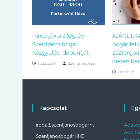
Hirdetjük a 2025. évi
AJÁNDÉKA
Szentjánosbogár
bogár lelk
Közgyűlés időpontját
Esztergo
december 
2024.12.05.
Szentjánosbogár
2021.11.22.
Kapcsolat
E
iroda@szentjanosbogar.hu
Adatkez
Adó 1
Szentjánosbogár KHE