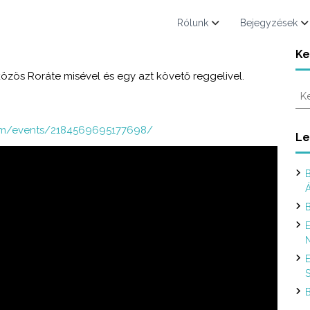
Rólunk
Bejegyzések
Ke
özös Roráte misével és egy azt követő reggelivel.
K
e
r
om/events/2184569695177698/
e
Le
s
é
B
s
:
B
E
N
E
S
B