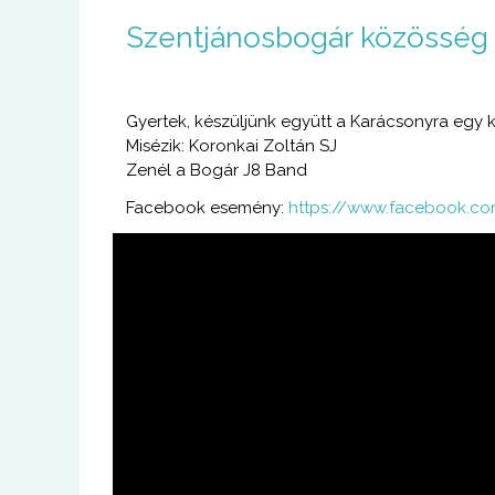
U
Szentjánosbogár közösség
g
r
á
s
Gyertek, készüljünk együtt a Karácsonyra egy k
a
Misézik: Koronkai Zoltán SJ
t
Zenél a Bogár J8 Band
a
r
Facebook esemény:
https://www.facebook.c
t
a
l
o
m
r
a