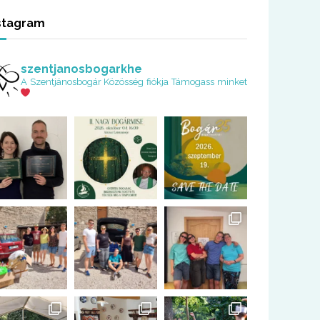
stagram
szentjanosbogarkhe
A Szentjánosbogár Közösség fiókja
Támogass minket