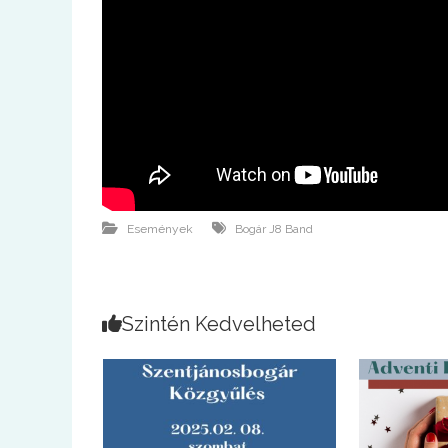
Események
Bogár J8 Band
Szintén Kedvelheted