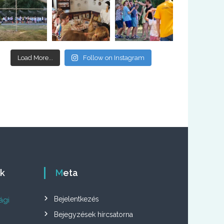
Load More...
Follow on Instagram
ók
Meta
Bejelentkezés
ági
Bejegyzések hírcsatorna