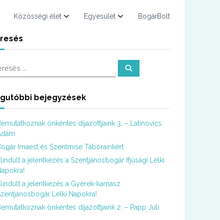
Közösségi élet
Egyesület
BogárBolt
resés
K
e
r
e
s
gutóbbi bejegyzések
é
s
emutatkoznak önkéntes díjazottjaink 3. – Latinovics
Ádám
ogár Imaest és Szentmise Táborainkért
lindult a jelentkezés a Szentjánosbogár Ifjúsági Lelki
apokra!
lindult a jelentkezés a Gyerek-kamasz
zentjánosbogár Lelki Napokra!
emutatkoznak önkéntes díjazottjaink 2. – Papp Juli