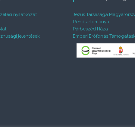
elési nyilatkozat
Jézus Társasága Magyarorsz
%
Rendtartománya
lat
Párbeszéd Háza
znúsági jelentések
Emberi Erőforrás Támogatás