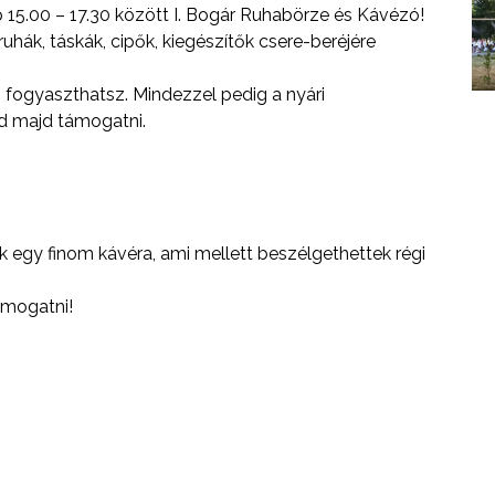
ap 15.00 – 17.30 között I. Bogár Ruhabörze és Kávézó!
ruhák, táskák, cipők, kiegészítők csere-beréjére
s fogyaszthatsz. Mindezzel pedig a nyári
d majd támogatni.
sak egy finom kávéra, ami mellett beszélgethettek régi
ámogatni!