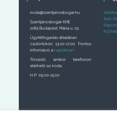
iroda@szentjanosbogar.hu
Adatkez
Adó 1
Szentjánosbogár KHE
Kapcso
1085 Budapest, Mária u. 25.
Közhas
Ügyfélfogadás általában
csütörtökön 13:00-17.00. Pontos
információ a
naptárban
.
Törzsidő, amikor telefonon
elérhető az iroda:
H-P: 09:00-15:00