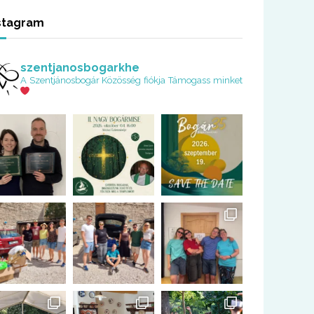
stagram
szentjanosbogarkhe
A Szentjánosbogár Közösség fiókja
Támogass minket