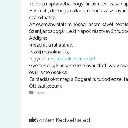
Írd be a naptáradba, hogy június 1-jén, vasárn
Használt, de még jó állapotú, női tavaszi-nyári 
számíthatsz.
Az esemény alatt minőségi, finom kávét, teát i
Szentjánosbogár Lelki Napok résztvevőit tudo
Addig is:
-nézd át a ruhatárad,
-szólj másoknak is,
-figyeld a
Facebook eseményt!
Gyertek el új kincsekre lelni nyár előtt, vagy c
és új ismerősökkel!
És ráadásként még a Bogarat is tudod ezzel t
Ott találkozunk
Hírek
Szintén Kedvelheted