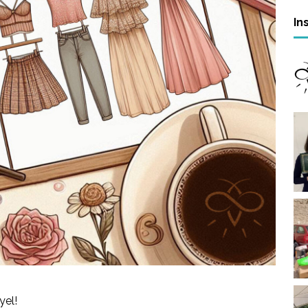
In
yel!