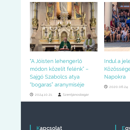
“A Jóisten lehengerlő
Indul a je
módon közelít felénk” –
Közössége
Sajgó Szabolcs atya
Napokra
“bogaras” aranymiséje
2020.06.24.
2024.10.21.
Szentjánosbogár
Kapcsolat
E