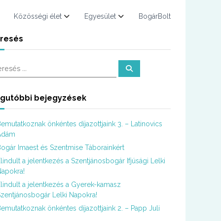
Közösségi élet
Egyesület
BogárBolt
resés
K
e
r
e
s
gutóbbi bejegyzések
é
s
emutatkoznak önkéntes díjazottjaink 3. – Latinovics
Ádám
ogár Imaest és Szentmise Táborainkért
lindult a jelentkezés a Szentjánosbogár Ifjúsági Lelki
apokra!
lindult a jelentkezés a Gyerek-kamasz
zentjánosbogár Lelki Napokra!
emutatkoznak önkéntes díjazottjaink 2. – Papp Juli