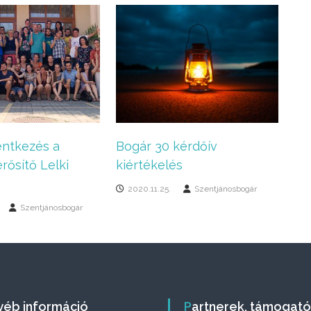
lentkezés a
Bogár 30 kérdőív
rősítő Lelki
kiértékelés
2020.11.25.
Szentjánosbogár
Szentjánosbogár
gyéb információ
Partnerek, támogat