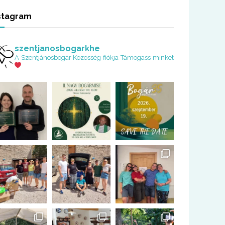
stagram
szentjanosbogarkhe
A Szentjánosbogár Közösség fiókja
Támogass minket