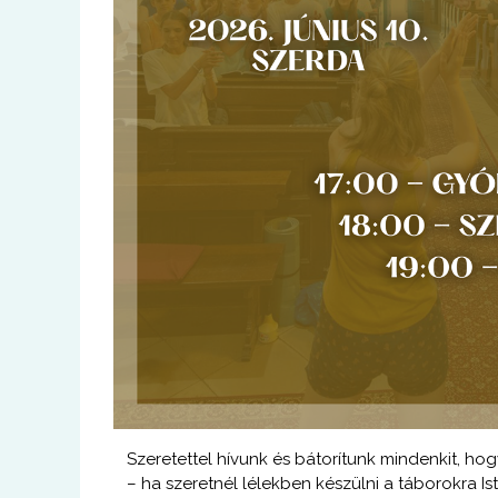
Szeretettel hívunk és bátorítunk mindenkit, ho
– ha szeretnél lélekben készülni a táborokra Is