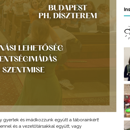
In
gy gyertek és imádkozzunk együtt a táborainkért!
tennel és a vezetőtársakkal együtt, vagy