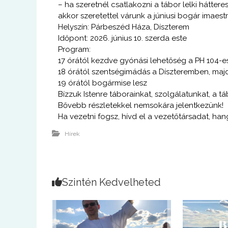
– ha szeretnél csatlakozni a tábor lelki háttere
akkor szeretettel várunk a júniusi bogár imaestr
Helyszín: Párbeszéd Háza, Díszterem
Időpont: 2026. június 10. szerda este
Program:
17 órától kezdve gyónási lehetőség a PH 104-e
18 órától szentségimádás a Díszteremben, majd
19 órától bogármise lesz
Bízzuk Istenre táborainkat, szolgálatunkat, a tá
Bővebb részletekkel nemsokára jelentkezünk!
Ha vezetni fogsz, hívd el a vezetőtársadat, han
Hírek
Szintén Kedvelheted