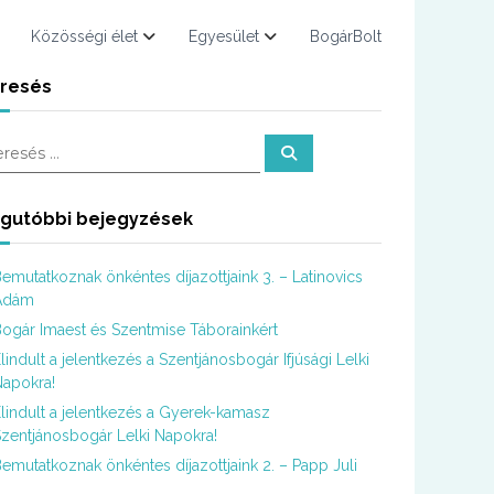
Közösségi élet
Egyesület
BogárBolt
resés
K
e
r
e
s
gutóbbi bejegyzések
é
s
emutatkoznak önkéntes díjazottjaink 3. – Latinovics
Ádám
ogár Imaest és Szentmise Táborainkért
lindult a jelentkezés a Szentjánosbogár Ifjúsági Lelki
apokra!
lindult a jelentkezés a Gyerek-kamasz
zentjánosbogár Lelki Napokra!
emutatkoznak önkéntes díjazottjaink 2. – Papp Juli