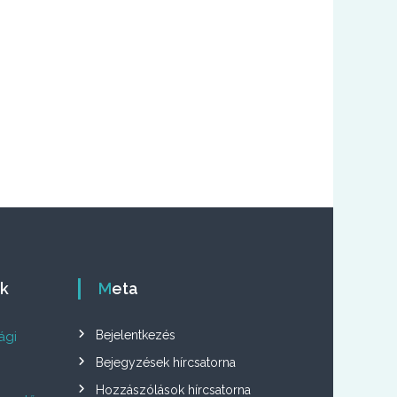
ók
Meta
Bejelentkezés
ági
Bejegyzések hírcsatorna
Hozzászólások hírcsatorna