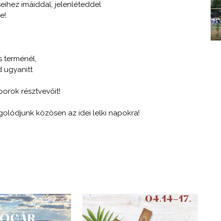
seihez imáiddal, jelenléteddel
e!
s terménél,
 ugyanitt
borok résztvevőit!
golódjunk közösen az idei lelki napokra!