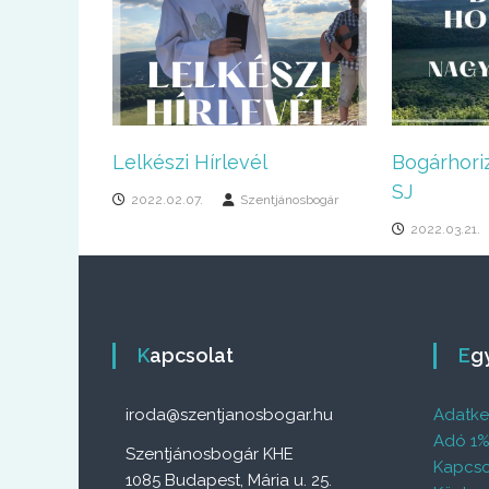
Lelkészi Hírlevél
Bogárhoriz
SJ
2022.02.07.
Szentjánosbogár
2022.03.21.
Kapcsolat
E
iroda@szentjanosbogar.hu
Adatkez
Adó 1
Szentjánosbogár KHE
Kapcso
1085 Budapest, Mária u. 25.