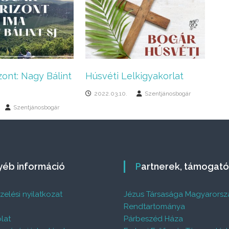
ont: Nagy Bálint
Húsvéti Lelkigyakorlat
2022.03.10.
Szentjánosbogár
Szentjánosbogár
gyéb információ
Partnerek, támogat
elési nyilatkozat
Jézus Társasága Magyarorsz
%
Rendtartománya
lat
Párbeszéd Háza