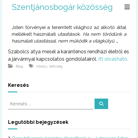
U
Szentjánosbogár közösség
g
r
á
„Isten törvényei a teremtett világhoz az alkotó által
s
mellékelt használati utasítások.
Ha nem törődünk a
a
használati utasítással, nem működik a világkütyü.
„
t
a
Szabolcs atya mesél a karanténos rendházi életről és
r
a járvánnyal kapcsolatos gondolatairól.
Itt olvasható.
t
,
Blog
interjú
lelkiség
a
l
o
Keresés
m
r
a
K
K
e
e
r
r
e
s
e
Legutóbbi bejegyzések
é
s
s
é