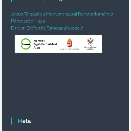
Jézus Társasága Magyarországi Rendtartománya
Párbeszéd Háza
Emberi Erőforrás Támogatáskezelő
Meta