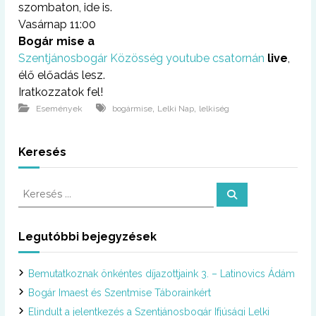
szombaton, ide is.
Vasárnap 11:00
Bogár mise a
Szentjánosbogár Közösség youtube csatornán
live
,
élő előadás lesz.
Iratkozzatok fel!
,
,
Események
bogármise
Lelki Nap
lelkiség
Keresés
K
K
e
e
r
r
e
s
e
Legutóbbi bejegyzések
é
s
s
é
Bemutatkoznak önkéntes díjazottjaink 3. – Latinovics Ádám
s
:
Bogár Imaest és Szentmise Táborainkért
Elindult a jelentkezés a Szentjánosbogár Ifjúsági Lelki