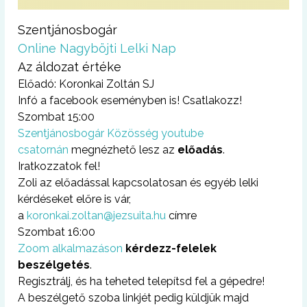
Szentjánosbogár
Online Nagyböjti Lelki Nap
Az áldozat értéke
Előadó: Koronkai Zoltán SJ
Infó a facebook eseményben is! Csatlakozz!
Szombat 15:00
Szentjánosbogár Közösség youtube
csatornán
megnézhető lesz az
előadás
.
Iratkozzatok fel!
Zoli az előadással kapcsolatosan és egyéb lelki
kérdéseket előre is vár,
a
koronkai.zoltan@jezsuita.hu
címre
Szombat 16:00
Zoom alkalmazáson
kérdezz-felelek
beszélgetés
.
Regisztrálj, és ha teheted telepítsd fel a gépedre!
A beszélgető szoba linkjét pedig küldjük majd