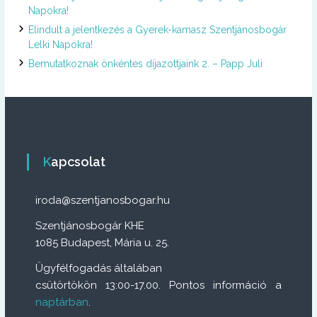
Napokra!
Elindult a jelentkezés a Gyerek-kamasz Szentjánosbogár
Lelki Napokra!
Bemutatkoznak önkéntes díjazottjaink 2. – Papp Juli
Kapcsolat
iroda@szentjanosbogar.hu
Szentjánosbogár KHE
1085 Budapest, Mária u. 25.
Ügyfélfogadás általában
csütörtökön 13:00-17.00. Pontos információ a
naptárban
.