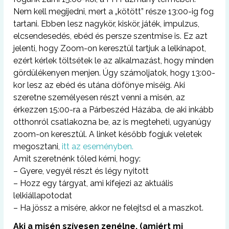
Nem kell megijedni, mert a „kötött” része 13:00-ig fog
tartani. Ebben lesz nagykör, kiskör, játék, impulzus,
elcsendesedés, ebéd és persze szentmise is. Ez azt
jelenti, hogy Zoom-on keresztül tartjuk a lelkinapot,
ezért kérlek töltsétek le az alkalmazást, hogy minden
gördülékenyen menjen. Úgy számoljatok, hogy 13:00-
kor lesz az ebéd és utána döfönye miséig. Aki
szeretne személyesen részt venni a misén, az
érkezzen 15:00-ra a Párbeszéd Házába, de aki inkább
otthonról csatlakozna be, az is megteheti, ugyanúgy
zoom-on keresztül. A linket később fogjuk veletek
megosztani,
itt az eseményben.
Amit szeretnénk tőled kérni, hogy:
– Gyere, vegyél részt és légy nyitott
– Hozz egy tárgyat, ami kifejezi az aktuális
lelkiállapotodat
– Ha jössz a misére, akkor ne felejtsd el a maszkot.
Aki a misén szívesen zenélne, (amiért mi