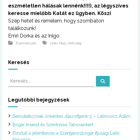
eszméletlen hálásak lennénk!!!!), az légyszíves
keresse mielőbb Katát ez ügyben. Köszi
Szép hetet és remélem, hogy szombaton
találkozunk!
Emri Dorka és az Inigo
,
Események
Lelki Nap
lelkiség
Keresés
K
K
e
e
r
r
e
s
e
Legutóbbi bejegyzések
é
s
s
é
Bemutatkoznak önkéntes díjazottjaink 3. – Latinovics Ádám
s
:
Bogár Imaest és Szentmise Táborainkért
Elindult a jelentkezés a Szentjánosbogár Ifjúsági Lelki
Napokra!