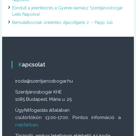
Elindult a jelentkezés a Gyerek-kamasz Szentjánosbogár
Lelki Napokra!
Bemutatkoznak önkéntes díjazottjaink 2. – Papp Juli
Kapcsolat
iroda@szentjanosbogar.hu
Szentjánosbogár KHE
1085 Budapest, Mária u. 25.
Ügyfélfogadás általában
csütörtökön 13:00-17.00. Pontos információ a
naptárban
.
Törzsidő, amikor telefonon elérhető az iroda: