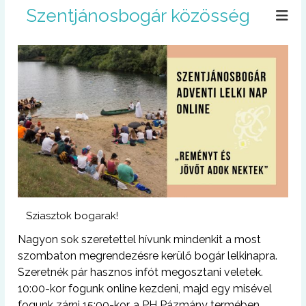
U
Szentjánosbogár közösség
g
r
á
s
a
t
a
r
t
a
l
o
m
r
Sziasztok bogarak!
a
Nagyon sok szeretettel hívunk mindenkit a most
szombaton megrendezésre kerülő bogár lelkinapra.
Szeretnék pár hasznos infót megosztani veletek.
10:00-kor fogunk online kezdeni, majd egy misével
fogunk zárni 15:00-kor, a PH Pázmány termében.