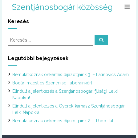
U
Szentjánosbogár közösség
g
r
Keresés
á
s
a
K
K
t
e
e
r
a
r
e
r
s
e
Legutóbbi bejegyzések
é
t
s
s
a
é
l
Bemutatkoznak önkéntes díjazottjaink 3. – Latinovics Ádám
s
o
:
Bogár Imaest és Szentmise Táborainkért
m
Elindult a jelentkezés a Szentjánosbogár Ifjúsági Lelki
r
Napokra!
a
Elindult a jelentkezés a Gyerek-kamasz Szentjánosbogár
Lelki Napokra!
Bemutatkoznak önkéntes díjazottjaink 2. – Papp Juli