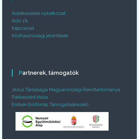
Adatkezelési nyilatkozat
Adó 1%
Kapcsolat
Közhasznúsági jelentések
Partnerek, támogatók
Jézus Társasága Magyarországi Rendtartománya
Párbeszéd Háza
Emberi Erőforrás Támogatáskezelő