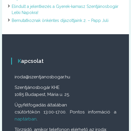
Elindult a jelentkezés a Gyerek-kamasz Szentjánosbogár
Lelki Napokra!
Bemutatkoznak önkéntes díjazottjaink 2. – Papp Juli
Kapcsolat
iroda@szentjanosbogar.hu
Szentjánosbogár KHE
1085 Budapest, Mária u. 25.
Ügyfélfogadás általában
csütörtökön 13:00-17.00. Pontos információ a
naptárban
.
Törzsidő, amikor telefonon elérhető az iroda: