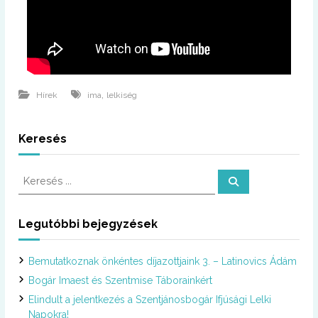
,
Hírek
ima
lelkiség
Keresés
K
K
e
e
r
r
e
s
e
Legutóbbi bejegyzések
é
s
s
é
Bemutatkoznak önkéntes díjazottjaink 3. – Latinovics Ádám
s
:
Bogár Imaest és Szentmise Táborainkért
Elindult a jelentkezés a Szentjánosbogár Ifjúsági Lelki
Napokra!