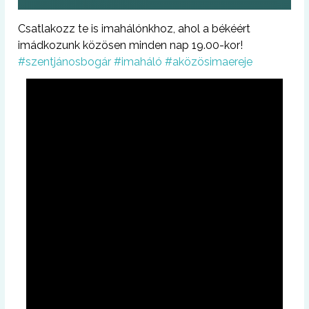
Csatlakozz te is imahálónkhoz, ahol a békéért
imádkozunk közösen minden nap 19.00-kor!
#szentjánosbogár
#imaháló
#aközösimaereje