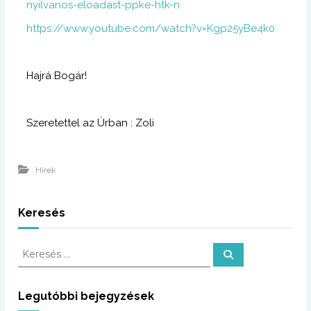
nyilvanos-eloadast-ppke-htk-n
https://www.youtube.com/watch?v=Kgp25yBe4k0
Hajrá Bogár!
Szeretettel az Úrban : Zoli
Hírek
Keresés
K
K
e
e
r
r
e
s
e
Legutóbbi bejegyzések
é
s
s