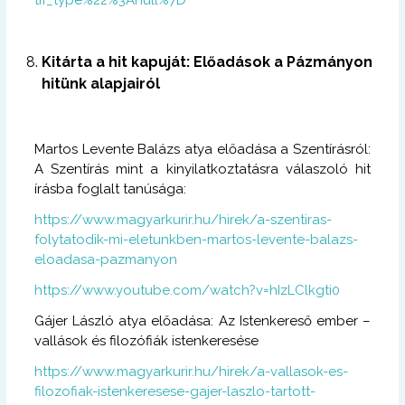
Kitárta a hit kapuját: Előadások a Pázmányon
hitünk alapjairól
Martos Levente Balázs atya előadása a Szentírásról:
A Szentírás mint a kinyilatkoztatásra válaszoló hit
írásba foglalt tanúsága:
https://www.magyarkurir.hu/hirek/a-szentiras-
folytatodik-mi-eletunkben-martos-levente-balazs-
eloadasa-pazmanyon
https://www.youtube.com/watch?v=hIzLClkgti0
Gájer László atya előadása: Az Istenkereső ember –
vallások és filozófiák istenkeresése
https://www.magyarkurir.hu/hirek/a-vallasok-es-
filozofiak-istenkeresese-gajer-laszlo-tartott-