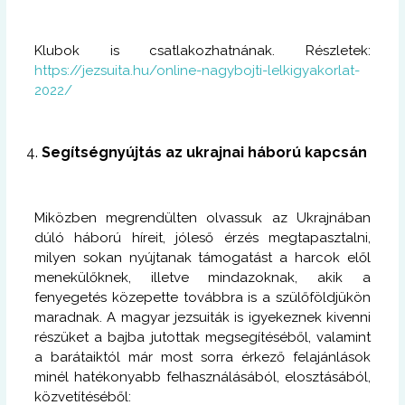
Klubok is csatlakozhatnának. Részletek:
https://jezsuita.hu/online-nagybojti-lelkigyakorlat-
2022/
Segítségnyújtás az ukrajnai háború kapcsán
Miközben megrendülten olvassuk az Ukrajnában
dúló háború híreit, jóleső érzés megtapasztalni,
milyen sokan nyújtanak támogatást a harcok elől
menekülőknek, illetve mindazoknak, akik a
fenyegetés közepette továbbra is a szülőföldjükön
maradnak. A magyar jezsuiták is igyekeznek kivenni
részüket a bajba jutottak megsegítéséből, valamint
a barátaiktól már most sorra érkező felajánlások
minél hatékonyabb felhasználásából, elosztásából,
közvetítéséből: