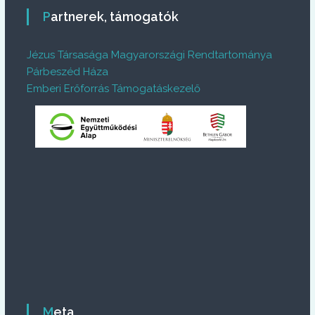
Partnerek, támogatók
Jézus Társasága Magyarországi Rendtartománya
Párbeszéd Háza
Emberi Erőforrás Támogatáskezelő
Meta