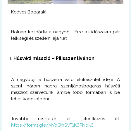
Kedves Bogarak!
Holnap kezdődik a nagyböjt. Erre az időszakra pár
lelkiségi és szellemi ajánlat:
Húsvéti misszió – Pilisszentivánon
A nagyböjt a húsvétra való előkészület ideje. A
szent három napra szentjánosbogaras húsvéti
missziót szervezünk, amibe több formában is be
lehet kapcsolódni.
További részletek és jelentkezés itt:
https://forms.gle/NVoQYrSVT1K6PNd56