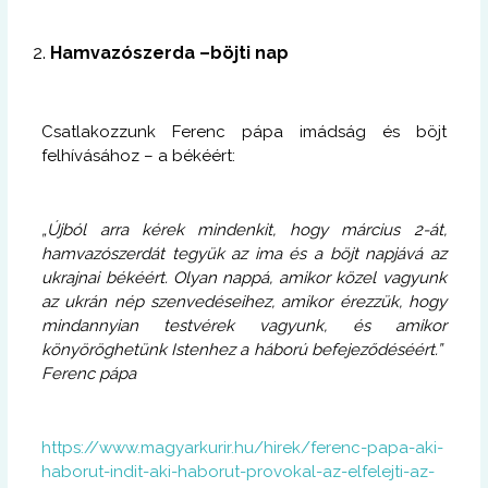
Hamvazószerda –böjti nap
Csatlakozzunk Ferenc pápa imádság és böjt
felhívásához – a békéért:
„Újból arra kérek mindenkit, hogy március 2-át,
hamvazószerdát tegyük az ima és a böjt napjává az
ukrajnai békéért. Olyan nappá, amikor közel vagyunk
az ukrán nép szenvedéseihez, amikor érezzük, hogy
mindannyian testvérek vagyunk, és amikor
könyöröghetünk Istenhez a háború befejeződéséért.”
Ferenc pápa
https://www.magyarkurir.hu/hirek/ferenc-papa-aki-
haborut-indit-aki-haborut-provokal-az-elfelejti-az-