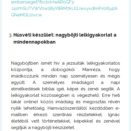
emberiseget?fbclid=IwAR0GF3-
J4sYhSUTVWV0w2ByYBRM7kUQJwvyxdImPvI26j4tA
GNeMQLl0vcw
Húsvéti készület: nagyböjti lelkigyakorlat a
mindennapokban
Nagyböjtben ismét hív a jezsuiták lelkigyakorlatos
központja, a dobogókői Manréza, hogy
imádkozzunk minden nap személyesen és mégis
együtt. A személyes imádságot a napi
elmélkedések bibliai igéi, képei és zenéi segítik. A
lelkigyakorlat közösségben is végezhető. Erre heti
(akár online) közös imádság és megosztás révén
nyílik lehetőség. Hamvazószerdától kezdődően e-
mailben érkező szentírási részletekkel, Ignác
életéből vett történetekkel, képekkel és zenével
segítjük a nagyböjti készületet.