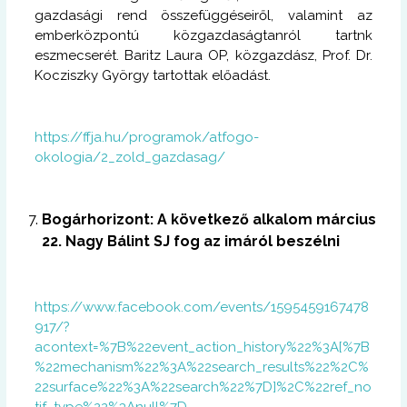
gazdasági rend összefüggéseiről, valamint az
emberközpontú közgazdaságtanról tartnk
eszmecserét. Baritz Laura OP, közgazdász, Prof. Dr.
Kocziszky György tartottak előadást.
https://ffja.hu/programok/atfogo-
okologia/2_zold_gazdasag/
Bogárhorizont: A következő alkalom március
22. Nagy Bálint SJ fog az imáról beszélni
https://www.facebook.com/events/1595459167478
917/?
acontext=%7B%22event_action_history%22%3A[%7B
%22mechanism%22%3A%22search_results%22%2C%
22surface%22%3A%22search%22%7D]%2C%22ref_no
tif_type%22%3Anull%7D