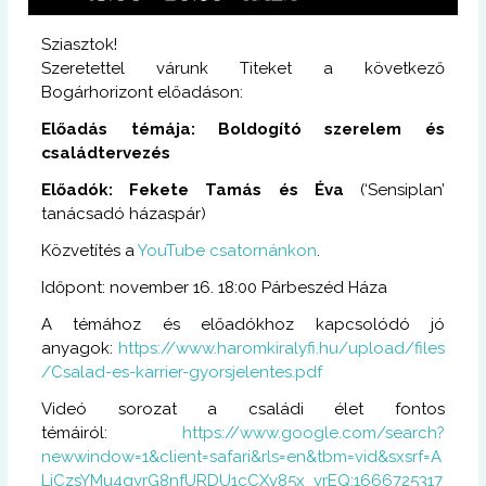
Sziasztok!
Szeretettel várunk Titeket a következő
Bogárhorizont előadáson:
Előadás témája: Boldogító szerelem és
családtervezés
Előadók: Fekete Tamás és Éva
(‘Sensiplan’
tanácsadó házaspár)
Közvetítés a
YouTube csatornánkon
.
Időpont: november 16. 18:00 Párbeszéd Háza
A témához és előadókhoz kapcsolódó jó
anyagok:
https://www.haromkiralyfi.hu/upload/files
/Csalad-es-karrier-gyorsjelentes.pdf
Videó sorozat a családi élet fontos
témáiról:
https://www.google.com/search?
newwindow=1&client=safari&rls=en&tbm=vid&sxsrf=A
LiCzsYMu4qyrG8nfURDU1cCXv85x_vrEQ:1666725317