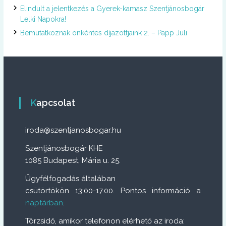
Elindult a jelentkezés a Gyerek-kamasz Szentjánosbogár
Lelki Napokra!
Bemutatkoznak önkéntes díjazottjaink 2. – Papp Juli
Kapcsolat
iroda@szentjanosbogar.hu
Szentjánosbogár KHE
1085 Budapest, Mária u. 25.
Ügyfélfogadás általában
csütörtökön 13:00-17.00. Pontos információ a
naptárban
.
Törzsidő, amikor telefonon elérhető az iroda: