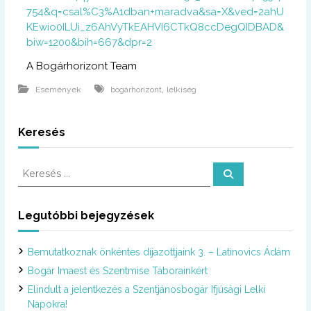
754&q=csal%C3%A1dban+maradva&sa=X&ved=2ahU
KEwio0ILUi_z6AhVyTkEAHVI6CTkQ8ccDegQIDBAD&
biw=1200&bih=667&dpr=2
A Bogárhorizont Team
,
Események
bogárhorizont
lelkiség
Keresés
K
K
e
e
r
r
e
s
e
Legutóbbi bejegyzések
é
s
s
é
Bemutatkoznak önkéntes díjazottjaink 3. – Latinovics Ádám
s
:
Bogár Imaest és Szentmise Táborainkért
Elindult a jelentkezés a Szentjánosbogár Ifjúsági Lelki
Napokra!