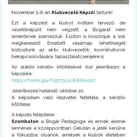
November 5-6-án
Klubvezető Képző
t tartunk!
Ezt a képzést a klubot indítani tervező, de
vezetőképzőt nem végzett, a Bogarat nem
ismerőknek szervezzük. Ezúton is köszönjük a sok
megkeresést! Emellett vasárnap lehetőséget
biztosítunk az aktív klubvezetők, koordinátorok
bekapcsolódására, tapasztalatcseréjére is.
Az alábbi kérdőív kitöltésével tud jelentkezni a
képzésre:
https://forms.gle/h3b77j24L8dGHuvb7
Jelentkezési határidő: október 20.
A képzésen való részvétel feltétele, a kérdőív
kitöltése.
A képzés felépítése:
Szombaton
a Bogár Pedagógia és ennek elemei
lennének a középpontban.
Délután a játék kerülne
a fókuszba: olyanok, amelyek a klubok életében