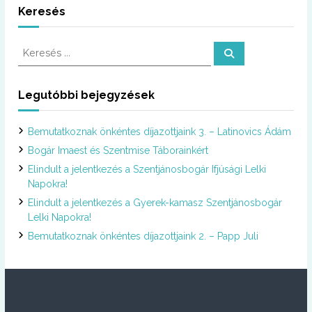
Keresés
K
K
e
e
r
r
e
s
e
Legutóbbi bejegyzések
é
s
s
é
Bemutatkoznak önkéntes díjazottjaink 3. – Latinovics Ádám
s
:
Bogár Imaest és Szentmise Táborainkért
Elindult a jelentkezés a Szentjánosbogár Ifjúsági Lelki
Napokra!
Elindult a jelentkezés a Gyerek-kamasz Szentjánosbogár
Lelki Napokra!
Bemutatkoznak önkéntes díjazottjaink 2. – Papp Juli