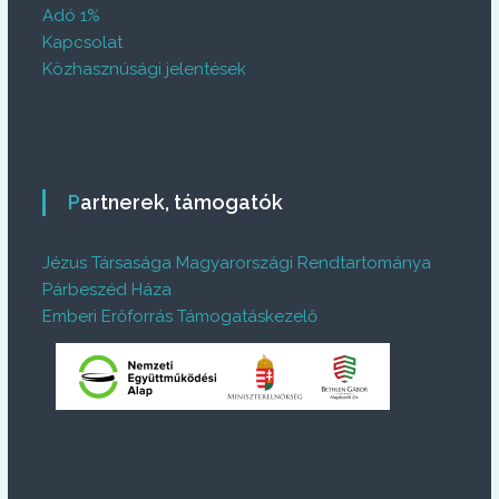
Adó 1%
Kapcsolat
Közhasznúsági jelentések
Partnerek, támogatók
Jézus Társasága Magyarországi Rendtartománya
Párbeszéd Háza
Emberi Erőforrás Támogatáskezelő