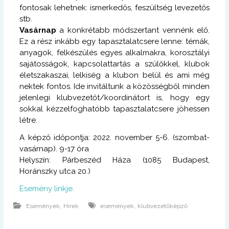
fontosak lehetnek: ismerkedős, feszültség levezetős
stb.
Vasárnap
a konkrétabb módszertant vennénk elő.
Ez a rész inkább egy tapasztalatcsere lenne: témák,
anyagok, felkészülés egyes alkalmakra, korosztályi
sajátosságok, kapcsolattartás a szülőkkel, klubok
életszakaszai, lelkiség a klubon belül és ami még
nektek fontos. Ide invitáltunk a közösségből minden
jelenlegi klubvezetőt/koordinátort is, hogy egy
sokkal kézzelfoghatóbb tapasztalatcsere jöhessen
létre.
A képző időpontja: 2022. november 5-6. (szombat-
vasárnap). 9-17 óra
Helyszín: Párbeszéd Háza (1085 Budapest,
Horánszky utca 20.)
Esemény linkje.
,
,
Események
Hírek
események
klubvezetőképző