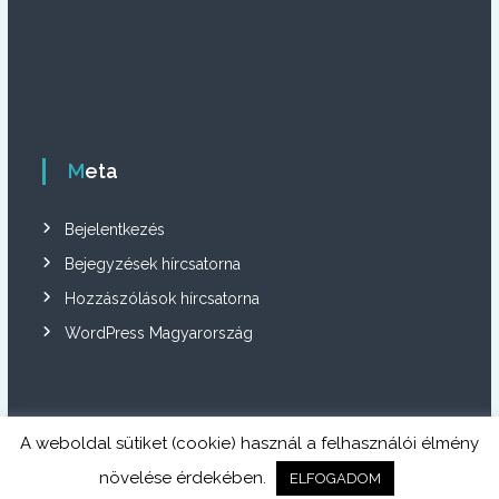
Meta
Bejelentkezés
Bejegyzések hírcsatorna
Hozzászólások hírcsatorna
WordPress Magyarország
A weboldal sütiket (cookie) használ a felhasználói élmény
Copyright © 2026
Szentjánosbogár közösség
All rights reserved. Theme:
növelése érdekében.
ELFOGADOM
Flash
by ThemeGrill. Powered by
WordPress