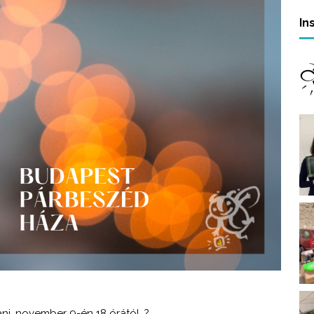
In
ni, november 9-én 18 órától. ?