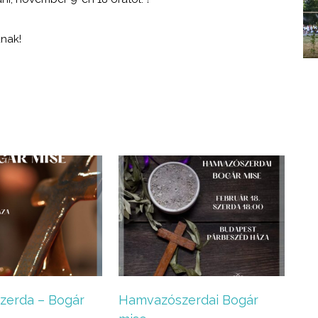
knak!
zerda – Bogár
Hamvazószerdai Bogár