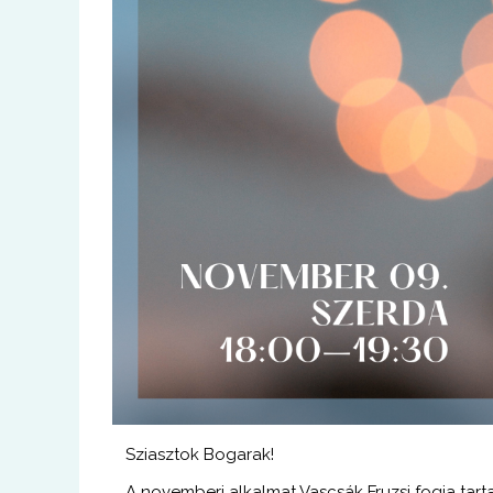
Sziasztok Bogarak!
A novemberi alkalmat Vascsák Fruzsi fogja tarta