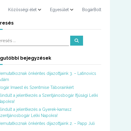
Közösségi élet
Egyesület
BogárBolt
resés
K
e
r
e
s
gutóbbi bejegyzések
é
s
emutatkoznak önkéntes díjazottjaink 3. – Latinovics
Ádám
ogár Imaest és Szentmise Táborainkért
lindult a jelentkezés a Szentjánosbogár Ifjúsági Lelki
apokra!
lindult a jelentkezés a Gyerek-kamasz
zentjánosbogár Lelki Napokra!
emutatkoznak önkéntes díjazottjaink 2. – Papp Juli