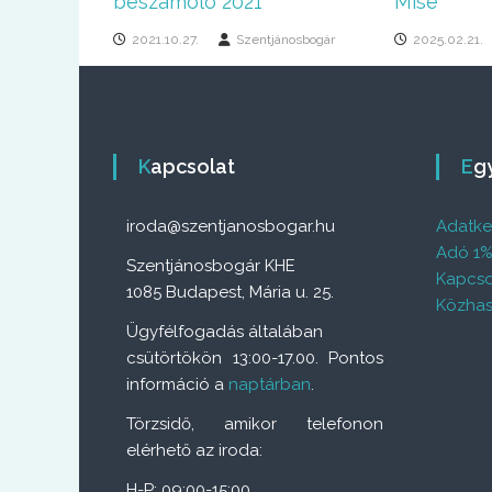
beszámoló 2021
Mise
2021.10.27.
Szentjánosbogár
2025.02.21.
Kapcsolat
E
iroda@szentjanosbogar.hu
Adatkez
Adó 1
Szentjánosbogár KHE
Kapcso
1085 Budapest, Mária u. 25.
Közhas
Ügyfélfogadás általában
csütörtökön 13:00-17.00. Pontos
információ a
naptárban
.
Törzsidő, amikor telefonon
elérhető az iroda:
H-P: 09:00-15:00