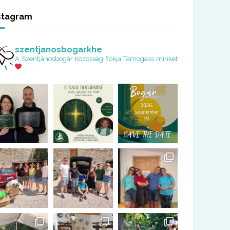
stagram
szentjanosbogarkhe
A Szentjánosbogár Közösség fiókja
Támogass minket