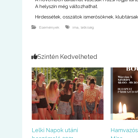
A helyszín még változhathat.
Hirdessétek, osszátok ismerősöknek, klubtársa
,
Események
ima
lelkiség
Szintén Kedvelheted
Lelki Napok utáni
Hamvazós