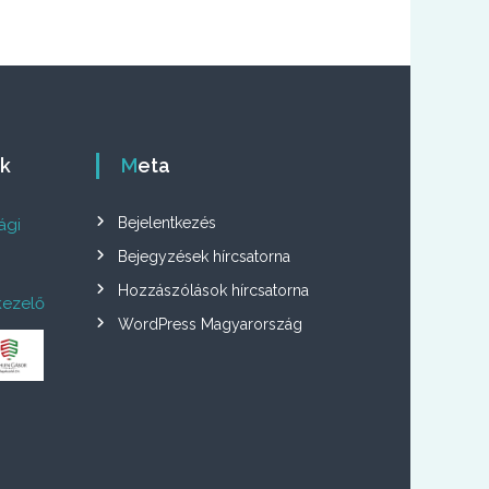
ók
Meta
Bejelentkezés
ági
Bejegyzések hírcsatorna
Hozzászólások hírcsatorna
kezelő
WordPress Magyarország