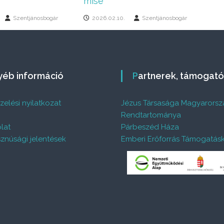
mise
Szentjánosbogár
2026.02.10.
Szentjánosbogár
gyéb információ
Partnerek, támogat
elési nyilatkozat
Jézus Társasága Magyarorsz
%
Rendtartománya
lat
Párbeszéd Háza
znúsági jelentések
Emberi Erőforrás Támogatás