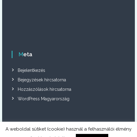
Meta
Bejelentkezés
Bejegyzések hírcsatorna
Hozzászólások hírcsatorna
WordPress Magyarország
A weboldal sütiket (cookie) használ a felhasználói élmény
Copyright © 2026
Szentjánosbogár közösség
All rights reserved. Theme: