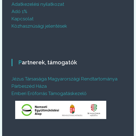
Adatkezelési nyilatkozat
Adó 1%
Kapcsolat
Közhasznúsági jelentések
Partnerek, támogatók
Jézus Társasága Magyarországi Rendtartománya
Párbeszéd Háza
Emberi Erőforrás Támogatáskezelő