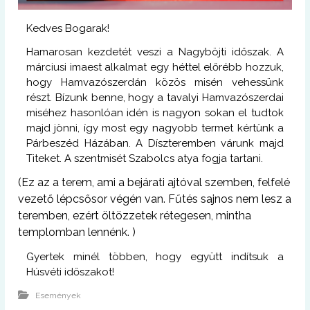
Kedves Bogarak!
Hamarosan kezdetét veszi a Nagyböjti időszak. A
márciusi imaest alkalmat egy héttel előrébb hozzuk,
hogy Hamvazószerdán közös misén vehessünk
részt. Bízunk benne, hogy a tavalyi Hamvazószerdai
miséhez hasonlóan idén is nagyon sokan el tudtok
majd jönni, így most egy nagyobb termet kértünk a
Párbeszéd Házában. A Díszteremben várunk majd
Titeket. A szentmisét Szabolcs atya fogja tartani.
(Ez az a terem, ami a bejárati ajtóval szemben, felfelé
vezető lépcsősor végén van. Fűtés sajnos nem lesz a
teremben, ezért öltözzetek rétegesen, mintha
templomban lennénk. )
Gyertek minél többen, hogy együtt indítsuk a
Húsvéti időszakot!
Események