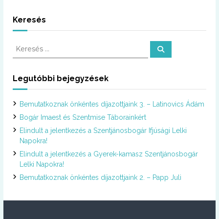
Keresés
K
K
e
e
r
r
e
s
e
Legutóbbi bejegyzések
é
s
s
é
Bemutatkoznak önkéntes díjazottjaink 3. – Latinovics Ádám
s
:
Bogár Imaest és Szentmise Táborainkért
Elindult a jelentkezés a Szentjánosbogár Ifjúsági Lelki
Napokra!
Elindult a jelentkezés a Gyerek-kamasz Szentjánosbogár
Lelki Napokra!
Bemutatkoznak önkéntes díjazottjaink 2. – Papp Juli