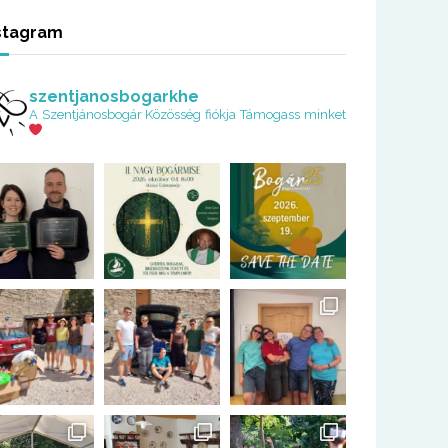
stagram
szentjanosbogarkhe
A Szentjánosbogár Közösség fiókja
Támogass minket