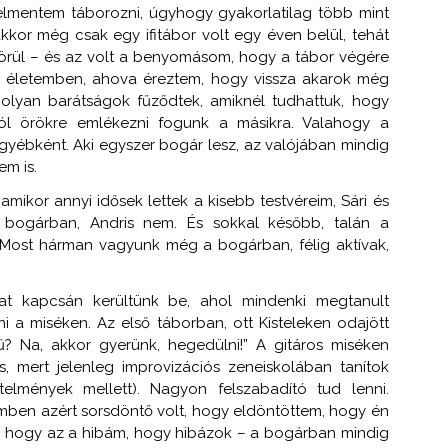
elmentem táborozni, úgyhogy gyakorlatilag több mint
akkor még csak egy ifitábor volt egy éven belül, tehát
körül – és az volt a benyomásom, hogy a tábor végére
az életemben, ahova éreztem, hogy vissza akarok még
olyan barátságok fűződtek, amiknél tudhattuk, hogy
ól örökre emlékezni fogunk a másikra. Valahogy a
gyébként. Aki egyszer bogár lesz, az valójában mindig
em is.
ikor annyi idősek lettek a kisebb testvéreim, Sári és
 bogárban, Andris nem. És sokkal később, talán a
 Most hárman vagyunk még a bogárban, félig aktívak,
at kapcsán kerültünk be, ahol mindenki megtanult
ni a miséken. Az első táborban, ott Kisteleken odajött
 Na, akkor gyerünk, hegedülni!” A gitáros miséken
s, mert jelenleg improvizációs zeneiskolában tanítok
elmények mellett). Nagyon felszabadító tud lenni.
emben azért sorsdöntő volt, hogy eldöntöttem, hogy én
hogy az a hibám, hogy hibázok – a bogárban mindig