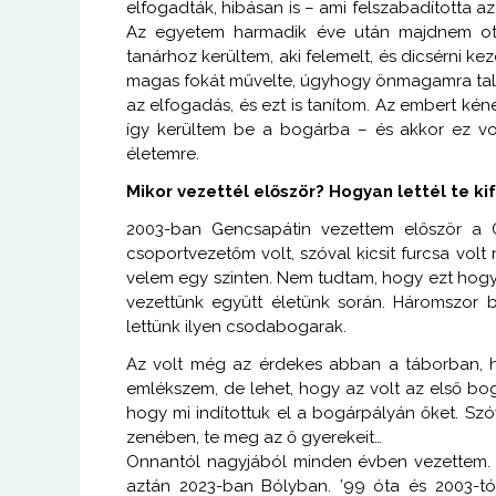
elfogadták, hibásan is – ami felszabadította a
Az egyetem harmadik éve után majdnem ot
tanárhoz kerültem, aki felemelt, és dicsérni ke
magas fokát művelte, úgyhogy önmagamra talál
az elfogadás, és ezt is tanítom. Az embert kén
így kerültem be a bogárba – és akkor ez vo
életemre.
Mikor vezettél először? Hogyan lettél te ki
2003-ban Gencsapátin vezettem először a G
csoportvezetőm volt, szóval kicsit furcsa vol
velem egy szinten. Nem tudtam, hogy ezt hogy k
vezettünk együtt életünk során. Háromszor b
lettünk ilyen csodabogarak.
Az volt még az érdekes abban a táborban, h
emlékszem, de lehet, hogy az volt az első bogá
hogy mi indítottuk el a bogárpályán őket. Szóva
zenében, te meg az ő gyerekeit…
Onnantól nagyjából minden évben vezettem. L
aztán 2023-ban Bólyban. ’99 óta és 2003-tól