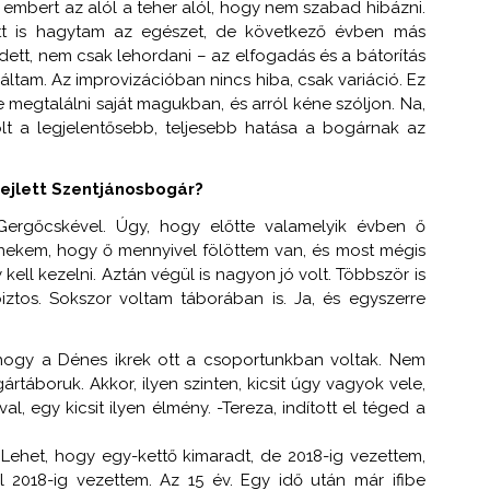
z embert az alól a teher alól, hogy nem szabad hibázni.
t is hagytam az egészet, de következő évben más
zdett, nem csak lehordani – az elfogadás és a bátorítás
tam. Az improvizációban nincs hiba, csak variáció. Ez
e megtalálni saját magukban, és arról kéne szóljon. Na,
lt a legjelentősebb, teljesebb hatása a bogárnak az
fejlett Szentjánosbogár?
ergőcskével. Úgy, hogy előtte valamelyik évben ő
t nekem, hogy ő mennyivel fölöttem van, és most mégis
ell kezelni. Aztán végül is nagyon jó volt. Többször is
iztos. Sokszor voltam táborában is. Ja, és egyszerre
ogy a Dénes ikrek ott a csoportunkban voltak. Nem
rtáboruk. Akkor, ilyen szinten, kicsit úgy vagyok vele,
l, egy kicsit ilyen élmény. -Tereza, indított el téged a
ehet, hogy egy-kettő kimaradt, de 2018-ig vezettem,
 2018-ig vezettem. Az 15 év. Egy idő után már ifibe