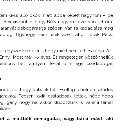
jtam kívül álló okok miatt abba kellett hagynom – de
. Ami viszont jó, hogy Bóly nagyon közel van, fél óra.
s Baranyát bebogarasítja szépen. Van rá kapacitása meg
dolog. Úgyhogy nem félek azért attól… Csak Pécs,
t egyszer kérdeztük, hogy miért nem lett családja. Azt
 Ennyi. Most már 70 éves. És rengetegen köszönhetjük
letünk lett, amilyen. Tehát ő is egy csodabogár,
?
ondolata, hogy babánk lett. Esetleg lehetne családos
ogarakkal Pécsen, akik családosak lettek, hébe-hóba
ég igény, hogy na, akkor klubozzunk is, valami témát
nkább.
el a múltbéli önmagadat, vagy bárki mást, aki