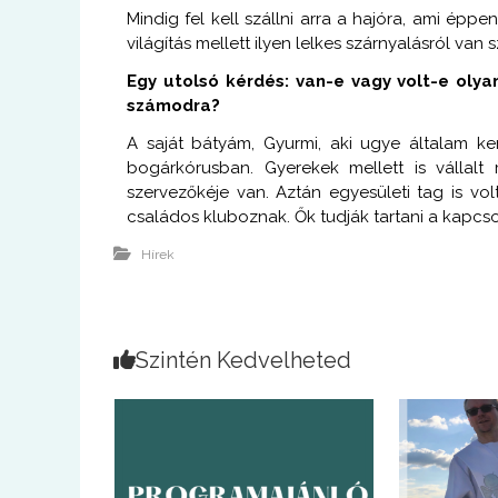
Mindig fel kell szállni arra a hajóra, ami épp
világítás mellett ilyen lelkes szárnyalásról van s
Egy utolsó kérdés: van-e vagy volt-e oly
számodra?
A saját bátyám, Gyurmi, aki ugye általam ke
bogárkórusban. Gyerekek mellett is vállalt
szervezőkéje van. Aztán egyesületi tag is vo
családos kluboznak. Ők tudják tartani a kapcso
Hírek
Szintén Kedvelheted