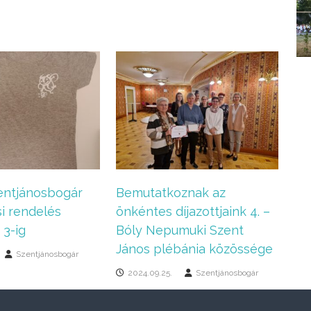
entjánosbogár
Bemutatkoznak az
i rendelés
önkéntes díjazottjaink 4. –
3-ig
Bóly Nepumuki Szent
János plébánia közössége
Szentjánosbogár
2024.09.25.
Szentjánosbogár