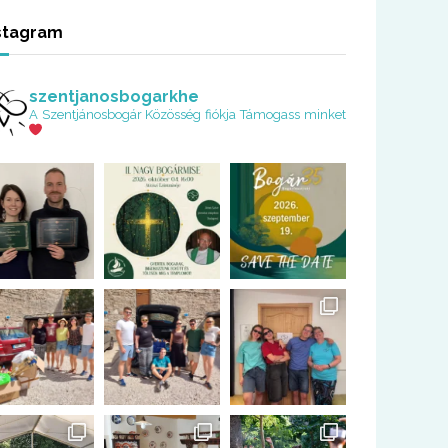
stagram
szentjanosbogarkhe
A Szentjánosbogár Közösség fiókja
Támogass minket