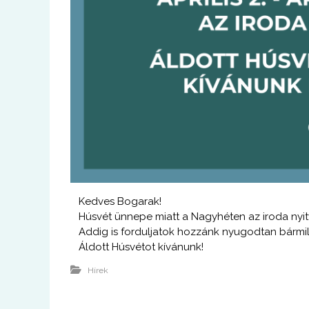
Kedves Bogarak!
Húsvét ünnepe miatt a Nagyhéten az iroda nyitv
Addig is forduljatok hozzánk nyugodtan bármily
Áldott Húsvétot kívánunk!
Hírek