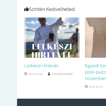
Szintén Kedvelheted
Lelkészi Hírlevél
Egyedi Sz
póló-pulcs
2022.03.21.
Szentjánosbogár
november 
2021.10.27.