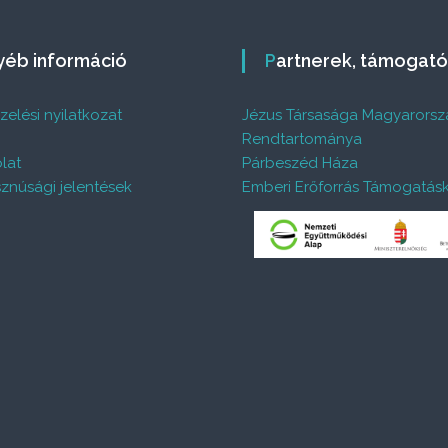
gyéb információ
Partnerek, támogat
elési nyilatkozat
Jézus Társasága Magyarorsz
%
Rendtartománya
lat
Párbeszéd Háza
znúsági jelentések
Emberi Erőforrás Támogatás