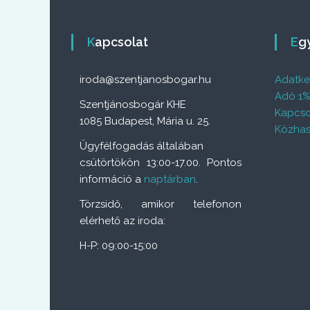
Kapcsolat
E
iroda@szentjanosbogar.hu
Adatkez
Adó 1
Szentjánosbogár KHE
Kapcso
1085 Budapest, Mária u. 25.
Közhas
Ügyfélfogadás általában
csütörtökön 13:00-17.00. Pontos
információ a
naptárban
.
Törzsidő, amikor telefonon
elérhető az iroda:
H-P: 09:00-15:00