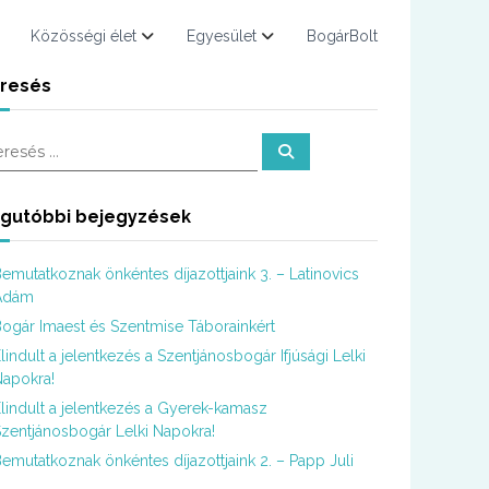
Közösségi élet
Egyesület
BogárBolt
resés
K
e
r
e
s
gutóbbi bejegyzések
é
s
emutatkoznak önkéntes díjazottjaink 3. – Latinovics
Ádám
ogár Imaest és Szentmise Táborainkért
lindult a jelentkezés a Szentjánosbogár Ifjúsági Lelki
apokra!
lindult a jelentkezés a Gyerek-kamasz
zentjánosbogár Lelki Napokra!
emutatkoznak önkéntes díjazottjaink 2. – Papp Juli