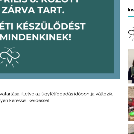
In
atartása, illetve az ügyfélfogadás időpontja változik.
en kéréssel, kérdéssel.