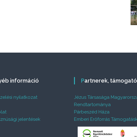
gyéb információ
Partnerek, támogat
elési nyilatkozat
Jézus Társasága Magyarorsz
%
Rendtartománya
lat
Párbeszéd Háza
znúsági jelentések
Emberi Erőforrás Támogatás