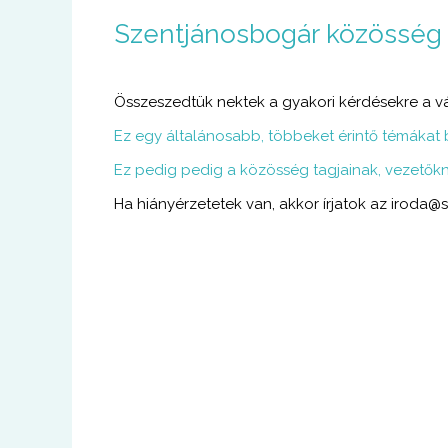
U
Szentjánosbogár közösség
g
r
á
s
Összeszedtük nektek a gyakori kérdésekre a v
a
t
Ez egy általánosabb, többeket érintő témákat b
a
Ez pedig pedig a közösség tagjainak, vezetőkn
r
t
Ha hiányérzetetek van, akkor írjatok az iroda@
a
l
o
m
r
a