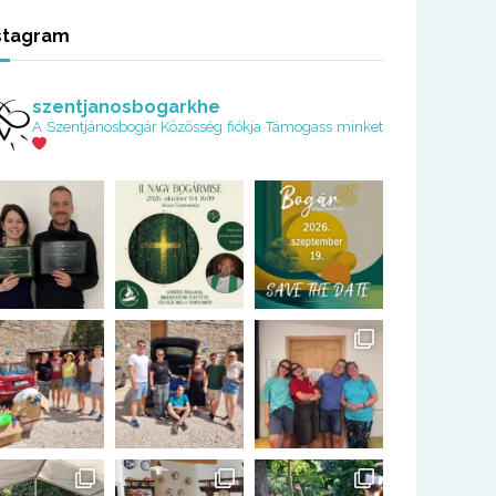
stagram
szentjanosbogarkhe
A Szentjánosbogár Közösség fiókja
Támogass minket