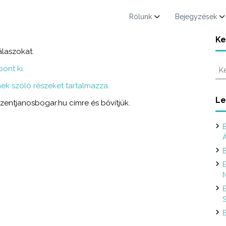
Rólunk
Bejegyzések
Ke
álaszokat.
K
ont ki.
e
ek szóló részeket tartalmazza.
r
e
Le
szentjanosbogar.hu címre és bővítjük.
s
é
B
s
:
B
E
N
E
S
B