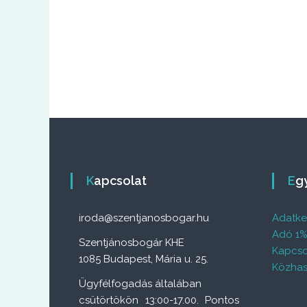
Kapcsolat
E
iroda@szentjanosbogar.hu
Adatkez
Adó 1
Szentjánosbogár KHE
Kapcso
1085 Budapest, Mária u. 25.
Közhas
Ügyfélfogadás általában
csütörtökön 13:00-17.00. Pontos