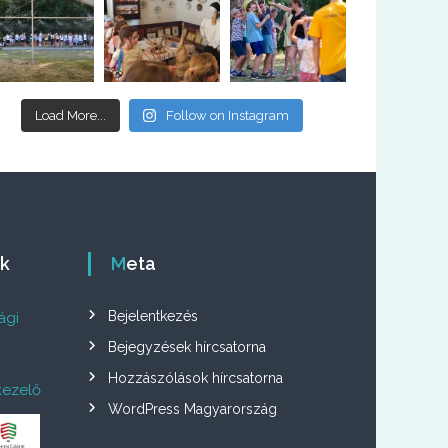
Load More...
Follow on Instagram
ók
Meta
Bejelentkezés
ági
Bejegyzések hírcsatorna
Hozzászólások hírcsatorna
kezelő
WordPress Magyarország