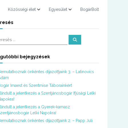
Közösségi élet
Egyesület
BogárBolt
resés
K
e
r
e
s
gutóbbi bejegyzések
é
s
emutatkoznak önkéntes díjazottjaink 3. – Latinovics
Ádám
ogár Imaest és Szentmise Táborainkért
lindult a jelentkezés a Szentjánosbogár Ifjúsági Lelki
apokra!
lindult a jelentkezés a Gyerek-kamasz
zentjánosbogár Lelki Napokra!
emutatkoznak önkéntes díjazottjaink 2. – Papp Juli