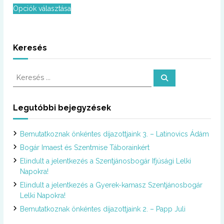
E
Opciók választása
n
n
e
k
Keresés
a
t
K
e
K
e
e
r
r
r
m
e
s
e
é
Legutóbbi bejegyzések
é
s
s
k
é
n
Bemutatkoznak önkéntes díjazottjaink 3. – Latinovics Ádám
s
e
:
Bogár Imaest és Szentmise Táborainkért
k
t
Elindult a jelentkezés a Szentjánosbogár Ifjúsági Lelki
ö
Napokra!
b
Elindult a jelentkezés a Gyerek-kamasz Szentjánosbogár
b
Lelki Napokra!
v
Bemutatkoznak önkéntes díjazottjaink 2. – Papp Juli
a
r