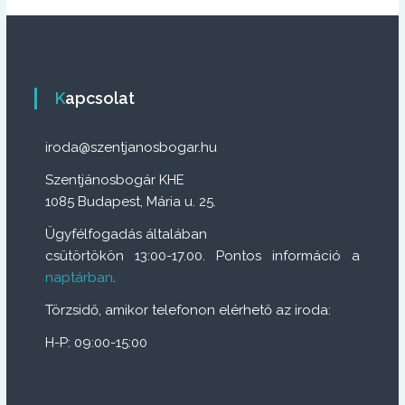
i
á
c
i
ó
Kapcsolat
j
a
iroda@szentjanosbogar.hu
v
a
Szentjánosbogár KHE
n
1085 Budapest, Mária u. 25.
.
A
Ügyfélfogadás általában
v
csütörtökön 13:00-17.00. Pontos információ a
á
naptárban
.
l
t
Törzsidő, amikor telefonon elérhető az iroda:
o
z
H-P: 09:00-15:00
a
t
o