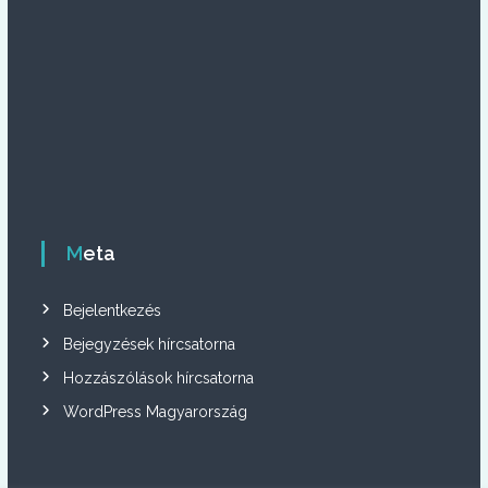
t
h
a
t
ó
k
k
i
Meta
Bejelentkezés
Bejegyzések hírcsatorna
Hozzászólások hírcsatorna
WordPress Magyarország