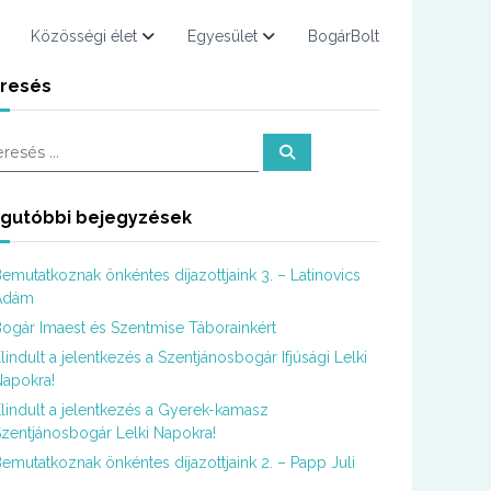
Közösségi élet
Egyesület
BogárBolt
resés
K
e
r
e
s
gutóbbi bejegyzések
é
s
emutatkoznak önkéntes díjazottjaink 3. – Latinovics
Ádám
ogár Imaest és Szentmise Táborainkért
lindult a jelentkezés a Szentjánosbogár Ifjúsági Lelki
apokra!
lindult a jelentkezés a Gyerek-kamasz
zentjánosbogár Lelki Napokra!
emutatkoznak önkéntes díjazottjaink 2. – Papp Juli