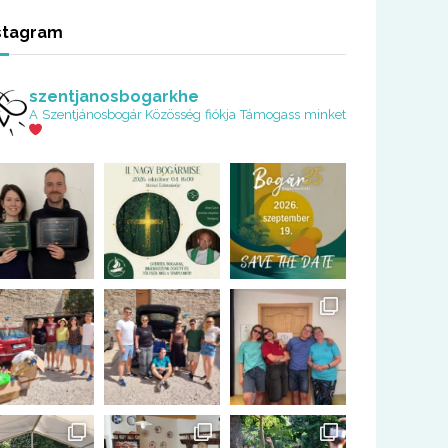
stagram
szentjanosbogarkhe
A Szentjánosbogár Közösség fiókja
Támogass minket