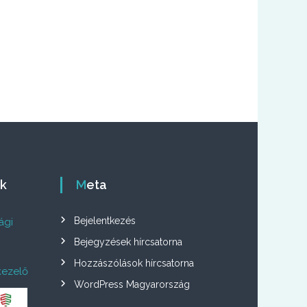
ók
Meta
Bejelentkezés
ági
Bejegyzések hírcsatorna
Hozzászólások hírcsatorna
kezelő
WordPress Magyarország