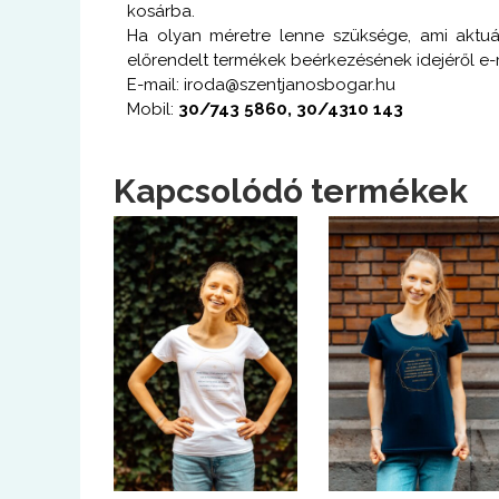
kosárba.
Ha olyan méretre lenne szüksége, ami aktuá
előrendelt termékek beérkezésének idejéről e-m
E-mail: iroda@szentjanosbogar.hu
Mobil:
30/743 5860, 30/4310 143
Kapcsolódó termékek