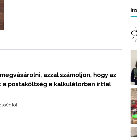
s
In
é
g
 megvásárolni, azzal számoljon, hogy az
 a postaköltség a kalkulátorban írttal
össégtől