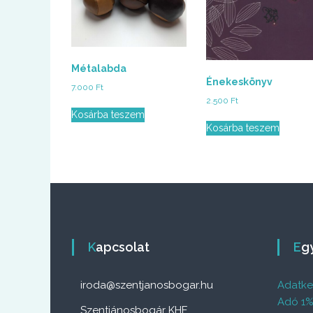
Métalabda
Énekeskönyv
7.000
Ft
2.500
Ft
Kosárba teszem
Kosárba teszem
Kapcsolat
E
iroda@szentjanosbogar.hu
Adatkez
Adó 1
Szentjánosbogár KHE