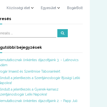
Közösségi élet
Egyesület
BogárBolt
resés
K
e
r
e
s
gutóbbi bejegyzések
é
s
emutatkoznak önkéntes díjazottjaink 3. – Latinovics
Ádám
ogár Imaest és Szentmise Táborainkért
lindult a jelentkezés a Szentjánosbogár Ifjúsági Lelki
apokra!
lindult a jelentkezés a Gyerek-kamasz
zentjánosbogár Lelki Napokra!
emutatkoznak önkéntes díjazottjaink 2. – Papp Juli