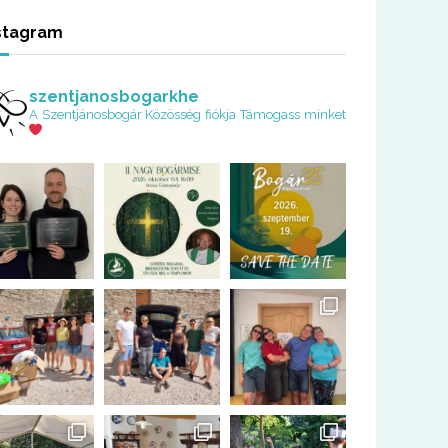
stagram
szentjanosbogarkhe
A Szentjánosbogár Közösség fiókja
Támogass minket