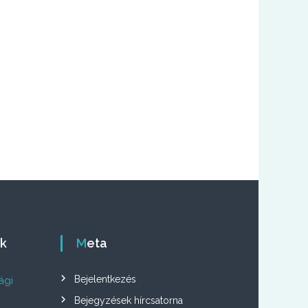
ók
Meta
Bejelentkezés
ági
Bejegyzések hírcsatorna