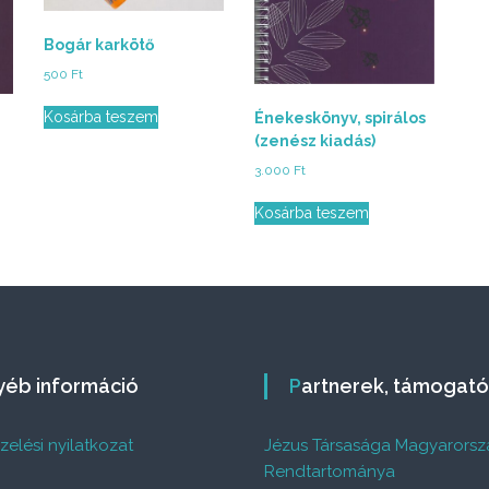
Bogár karkötő
500
Ft
Kosárba teszem
Énekeskönyv, spirálos
(zenész kiadás)
3.000
Ft
Kosárba teszem
gyéb információ
Partnerek, támogat
elési nyilatkozat
Jézus Társasága Magyarorsz
%
Rendtartománya