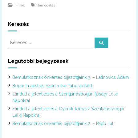
Hírek
támogatás
Keresés
K
K
e
e
r
r
e
s
e
Legutóbbi bejegyzések
é
s
s
é
Bemutatkoznak önkéntes díjazottjaink 3. – Latinovics Ádám
s
:
Bogár Imaest és Szentmise Táborainkért
Elindult a jelentkezés a Szentjánosbogár Ifjúsági Lelki
Napokra!
Elindult a jelentkezés a Gyerek-kamasz Szentjánosbogár
Lelki Napokra!
Bemutatkoznak önkéntes díjazottjaink 2. – Papp Juli