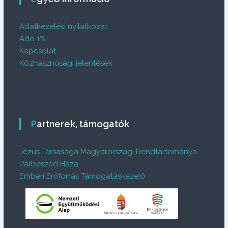
Adatkezelési nyilatkozat
Adó 1%
Kapcsolat
Közhasznúsági jelentések
Partnerek, támogatók
Jézus Társasága Magyarországi Rendtartománya
Párbeszéd Háza
Emberi Erőforrás Támogatáskezelő