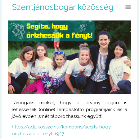
U
Szentjánosbogár közösség
g
r
á
s
a
t
a
r
t
a
l
o
m
r
a
Támogass minket, hogy a járvány idején is
lehessenek (online) lámpástöltő programjaink és a
jövő évben ismét táborozhassunk együtt.
https://adjukossze.hu/kampany/segits-hogy-
orizhessuk-a-fenyt-1927