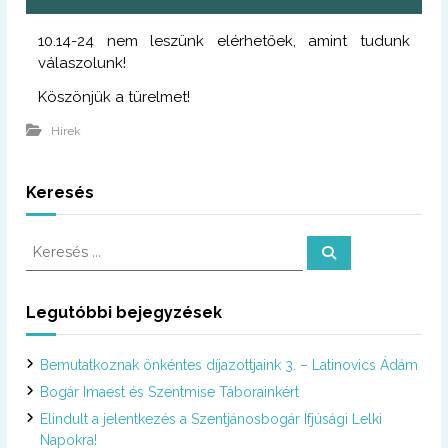
10.14-24 nem leszünk elérhetőek, amint tudunk
válaszolunk!
Köszönjük a türelmet!
Hírek
Keresés
K
K
e
e
r
r
e
s
e
Legutóbbi bejegyzések
é
s
s
é
Bemutatkoznak önkéntes díjazottjaink 3. – Latinovics Ádám
s
:
Bogár Imaest és Szentmise Táborainkért
Elindult a jelentkezés a Szentjánosbogár Ifjúsági Lelki
Napokra!