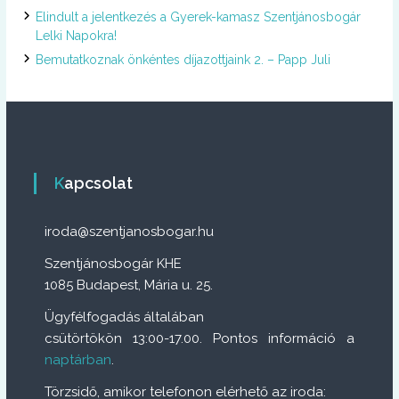
Elindult a jelentkezés a Gyerek-kamasz Szentjánosbogár
Lelki Napokra!
Bemutatkoznak önkéntes díjazottjaink 2. – Papp Juli
Kapcsolat
iroda@szentjanosbogar.hu
Szentjánosbogár KHE
1085 Budapest, Mária u. 25.
Ügyfélfogadás általában
csütörtökön 13:00-17.00. Pontos információ a
naptárban
.
Törzsidő, amikor telefonon elérhető az iroda: