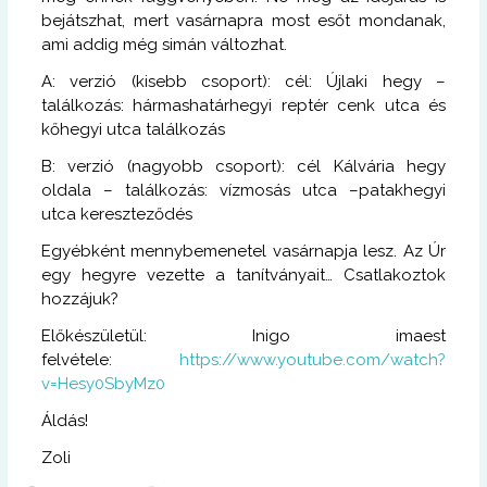
bejátszhat, mert vasárnapra most esőt mondanak,
ami addig még simán változhat.
A: verzió (kisebb csoport): cél: Újlaki hegy –
találkozás: hármashatárhegyi reptér cenk utca és
kőhegyi utca találkozás
B: verzió (nagyobb csoport): cél Kálvária hegy
oldala – találkozás: vízmosás utca –patakhegyi
utca kereszteződés
Egyébként mennybemenetel vasárnapja lesz. Az Úr
egy hegyre vezette a tanítványait… Csatlakoztok
hozzájuk?
Előkészületül: Inigo imaest
felvétele:
https://www.youtube.com/watch?
v=Hesy0SbyMz0
Áldás!
Zoli