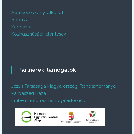
Adatkezelési nyilatkozat
Adó 1%
Kapcsolat
Közhasznúsági jelentések
Partnerek, támogatók
Jézus Társasága Magyarországi Rendtartománya
Párbeszéd Háza
Emberi Erőforrás Támogatáskezelő