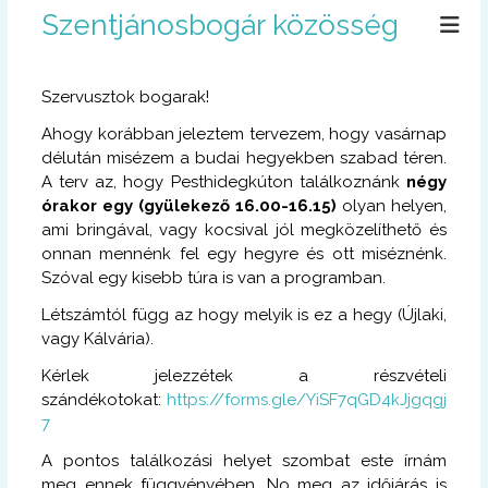
U
Szentjánosbogár közösség
g
r
á
Szervusztok bogarak!
s
a
Ahogy korábban jeleztem tervezem, hogy vasárnap
t
délután misézem a budai hegyekben szabad téren.
a
A terv az, hogy Pesthidegkúton találkoznánk
négy
r
órakor egy
(gyülekező 16.00-16.15)
olyan helyen,
t
ami bringával, vagy kocsival jól megközelíthető és
a
onnan mennénk fel egy hegyre és ott miséznénk.
l
Szóval egy kisebb túra is van a programban.
o
m
Létszámtól függ az hogy melyik is ez a hegy (Újlaki,
r
vagy Kálvária).
a
Kérlek jelezzétek a részvételi
szándékotokat:
https://forms.gle/YiSF7qGD4kJjgqgj
7
A pontos találkozási helyet szombat este írnám
meg ennek függvényében. No meg az időjárás is