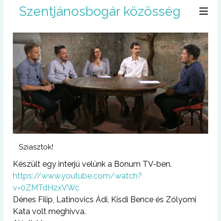
U
Szentjánosbogár közösség
g
r
á
s
a
t
a
r
t
a
l
o
m
Sziasztok!
r
a
Készült egy interjú velünk a Bonum TV-ben.
https://www.youtube.com/watch?
v=0ZMTdH2xVWc
Dénes Filip, Latinovics Ádi, Kisdi Bence és Zólyomi
Kata volt meghívva.