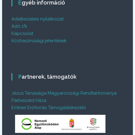
Egyéb információ
Adatkezelési nyilatkozat
Adó 1%
Kapcsolat
Közhasznúsági jelentések
Partnerek, támogatók
Jézus Társasága Magyarországi Rendtartománya
Párbeszéd Háza
Emberi Erőforrás Támogatáskezelő