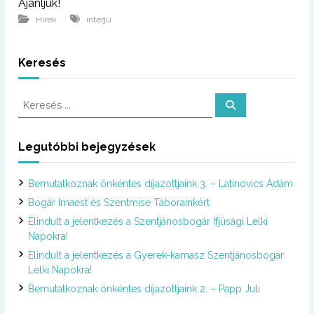
Ajánljuk!
Hírek
interjú
Keresés
K
K
e
e
r
r
e
s
e
Legutóbbi bejegyzések
é
s
s
é
Bemutatkoznak önkéntes díjazottjaink 3. – Latinovics Ádám
s
:
Bogár Imaest és Szentmise Táborainkért
Elindult a jelentkezés a Szentjánosbogár Ifjúsági Lelki
Napokra!
Elindult a jelentkezés a Gyerek-kamasz Szentjánosbogár
Lelki Napokra!
Bemutatkoznak önkéntes díjazottjaink 2. – Papp Juli