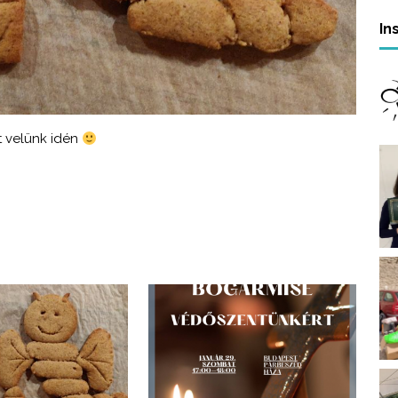
In
t velünk idén