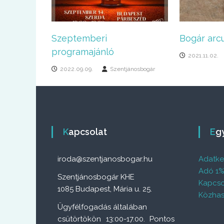
Szeptemberi
Bogár arcu
programajánló
2021.11.02.
2022.09.09.
Szentjánosbogár
Kapcsolat
E
iroda@szentjanosbogar.hu
Adatkez
Adó 1
Szentjánosbogár KHE
Kapcso
1085 Budapest, Mária u. 25.
Közhas
Ügyfélfogadás általában
csütörtökön 13:00-17.00. Pontos