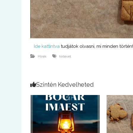
Ide kattintva
tudjátok olvasni, mi minden történ
Hírek
hírlevél
Szintén Kedvelheted