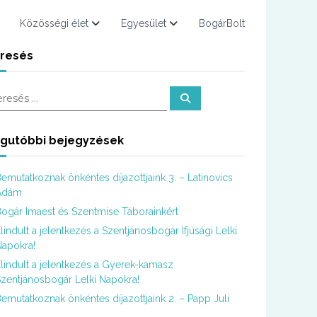
Közösségi élet
Egyesület
BogárBolt
resés
K
e
r
e
s
gutóbbi bejegyzések
é
s
emutatkoznak önkéntes díjazottjaink 3. – Latinovics
Ádám
ogár Imaest és Szentmise Táborainkért
lindult a jelentkezés a Szentjánosbogár Ifjúsági Lelki
apokra!
lindult a jelentkezés a Gyerek-kamasz
zentjánosbogár Lelki Napokra!
emutatkoznak önkéntes díjazottjaink 2. – Papp Juli