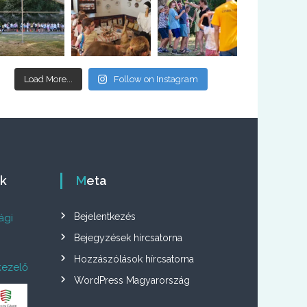
Load More...
Follow on Instagram
ók
Meta
Bejelentkezés
ági
Bejegyzések hírcsatorna
Hozzászólások hírcsatorna
kezelő
WordPress Magyarország