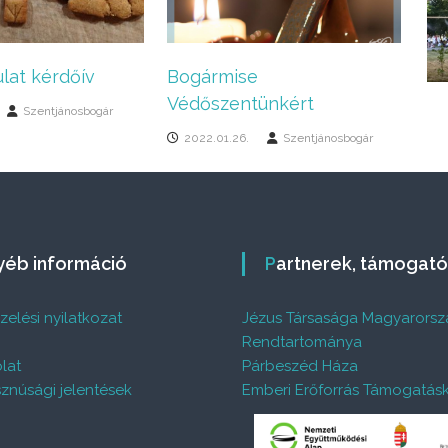
lat kérdőív
Bogármise
Védőszentünkért
Szentjánosbogár
2022.01.26.
Szentjánosbogár
gyéb információ
Partnerek, támogat
elési nyilatkozat
Jézus Társasága Magyarorsz
%
Rendtartománya
lat
Párbeszéd Háza
znúsági jelentések
Emberi Erőforrás Támogatás