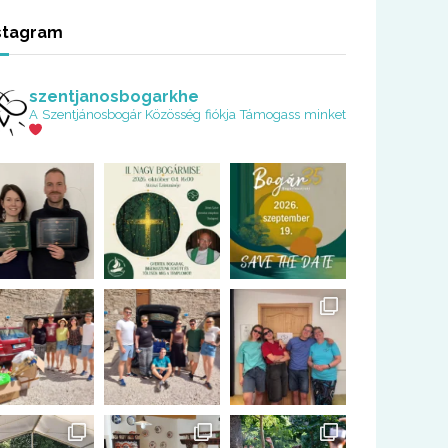
stagram
szentjanosbogarkhe
A Szentjánosbogár Közösség fiókja
Támogass minket