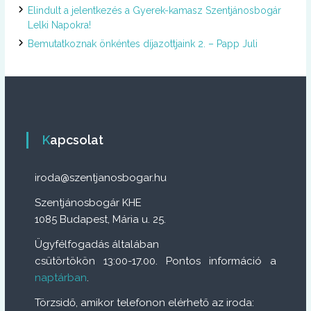
Elindult a jelentkezés a Gyerek-kamasz Szentjánosbogár
Lelki Napokra!
Bemutatkoznak önkéntes díjazottjaink 2. – Papp Juli
Kapcsolat
iroda@szentjanosbogar.hu
Szentjánosbogár KHE
1085 Budapest, Mária u. 25.
Ügyfélfogadás általában
csütörtökön 13:00-17.00. Pontos információ a
naptárban
.
Törzsidő, amikor telefonon elérhető az iroda: