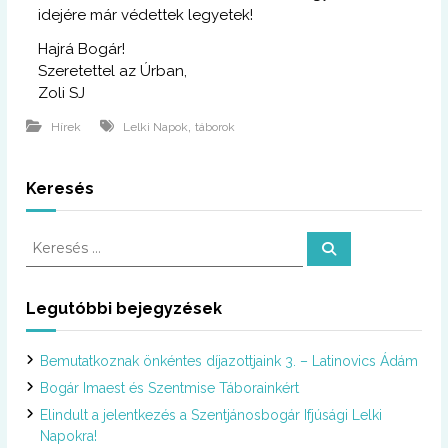
idejére már védettek legyetek!
Hajrá Bogár!
Szeretettel az Úrban,
Zoli SJ
,
Hírek
Lelki Napok
táborok
Keresés
K
K
e
e
r
r
e
s
e
Legutóbbi bejegyzések
é
s
s
é
Bemutatkoznak önkéntes díjazottjaink 3. – Latinovics Ádám
s
:
Bogár Imaest és Szentmise Táborainkért
Elindult a jelentkezés a Szentjánosbogár Ifjúsági Lelki
Napokra!