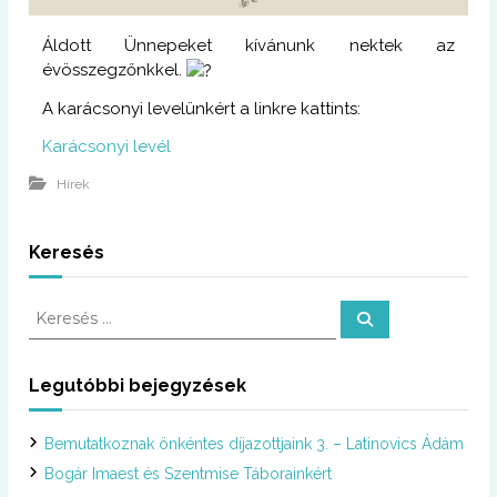
Áldott Ünnepeket kívánunk nektek az
évösszegzőnkkel.
A karácsonyi levelünkért a linkre kattints:
Karácsonyi levél
Hírek
Keresés
K
K
e
e
r
r
e
s
e
Legutóbbi bejegyzések
é
s
s
é
Bemutatkoznak önkéntes díjazottjaink 3. – Latinovics Ádám
s
:
Bogár Imaest és Szentmise Táborainkért