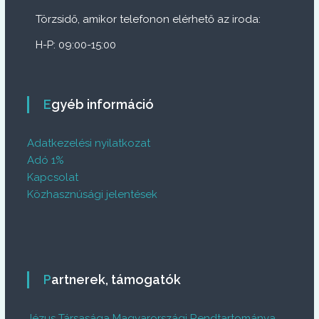
Törzsidő, amikor telefonon elérhető az iroda:
H-P: 09:00-15:00
Egyéb információ
Adatkezelési nyilatkozat
Adó 1%
Kapcsolat
Közhasznúsági jelentések
Partnerek, támogatók
Jézus Társasága Magyarországi Rendtartománya