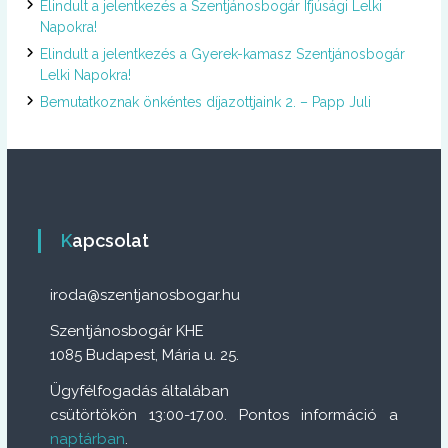
Elindult a jelentkezés a Szentjánosbogár Ifjúsági Lelki
Napokra!
Elindult a jelentkezés a Gyerek-kamasz Szentjánosbogár
Lelki Napokra!
Bemutatkoznak önkéntes díjazottjaink 2. – Papp Juli
Kapcsolat
iroda@szentjanosbogar.hu
Szentjánosbogár KHE
1085 Budapest, Mária u. 25.
Ügyfélfogadás általában
csütörtökön 13:00-17.00. Pontos információ a
naptárban
.