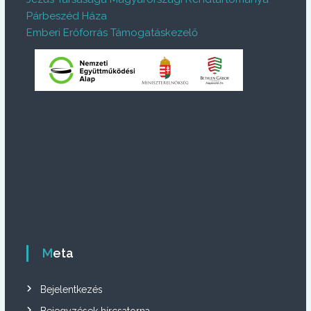
Párbeszéd Háza
Emberi Erőforrás Támogatáskezelő
Meta
Bejelentkezés
Bejegyzések hírcsatorna