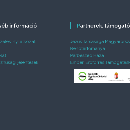
gyéb információ
Partnerek, támogat
elési nyilatkozat
Jézus Társasága Magyarorsz
%
Rendtartománya
lat
Párbeszéd Háza
znúsági jelentések
Emberi Erőforrás Támogatás