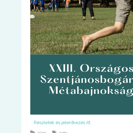
Részletek és jelentkezés itt.
Hírek
méta