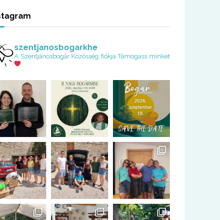
stagram
szentjanosbogarkhe
A Szentjánosbogár Közösség fiókja
Támogass minket