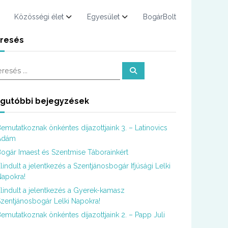
Közösségi élet
Egyesület
BogárBolt
resés
K
e
r
e
s
gutóbbi bejegyzések
é
s
emutatkoznak önkéntes díjazottjaink 3. – Latinovics
Ádám
ogár Imaest és Szentmise Táborainkért
lindult a jelentkezés a Szentjánosbogár Ifjúsági Lelki
apokra!
lindult a jelentkezés a Gyerek-kamasz
zentjánosbogár Lelki Napokra!
emutatkoznak önkéntes díjazottjaink 2. – Papp Juli