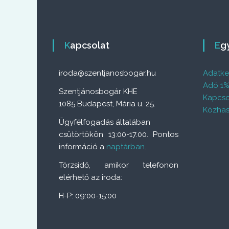
Kapcsolat
E
iroda@szentjanosbogar.hu
Adatkez
Adó 1
Szentjánosbogár KHE
Kapcso
1085 Budapest, Mária u. 25.
Közhas
Ügyfélfogadás általában
csütörtökön 13:00-17.00. Pontos
információ a
naptárban
.
Törzsidő, amikor telefonon
elérhető az iroda:
H-P: 09:00-15:00