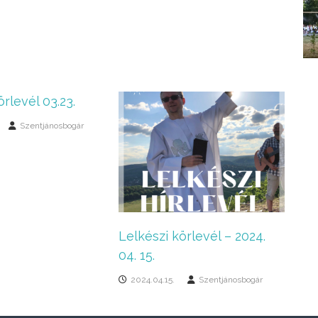
örlevél 03.23.
Szentjánosbogár
Lelkészi körlevél – 2024.
04. 15.
2024.04.15.
Szentjánosbogár