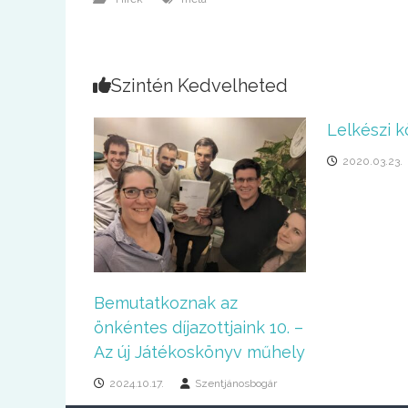
Szintén Kedvelheted
Lelkészi k
2020.03.23.
Bemutatkoznak az
önkéntes díjazottjaink 10. –
Az új Játékoskönyv műhely
2024.10.17.
Szentjánosbogár