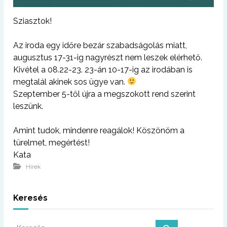
Sziasztok!
Az iroda egy időre bezár szabadságolás miatt,
augusztus 17-31-ig nagyrészt nem leszek elérhető.
Kivétel a 08.22-23. 23-án 10-17-ig az irodában is
megtalál akinek sos ügye van.
Szeptember 5-től újra a megszokott rend szerint
leszünk.
Amint tudok, mindenre reagálok! Köszönöm a
türelmet, megértést!
Kata
Hírek
Keresés
K