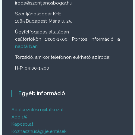
iroda@szentjanosbogar.hu
Szentjánosbogár KHE
1085 Budapest, Mária u. 25.
Ügyfélfogadás általában
csütörtökön 13:00-17.00. Pontos információ a
naptárban
.
Törzsidő, amikor telefonon elérhető az iroda:
H-P: 09:00-15:00
Egyéb információ
Adatkezelési nyilatkozat
Adó 1%
Kapcsolat
Közhasznúsági jelentések