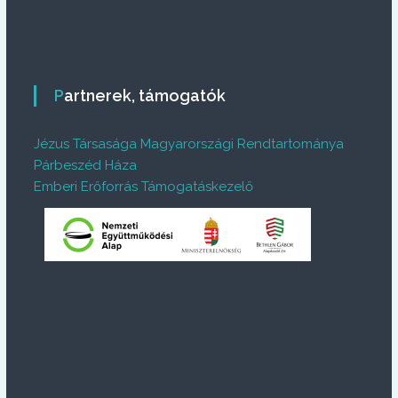
Partnerek, támogatók
Jézus Társasága Magyarországi Rendtartománya
Párbeszéd Háza
Emberi Erőforrás Támogatáskezelő