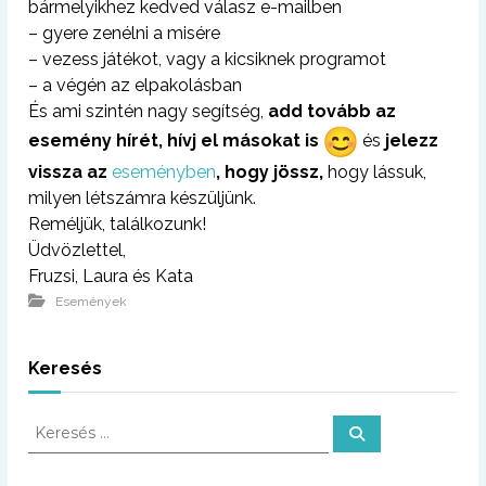
bármelyikhez kedved válasz e-mailben
– gyere zenélni a misére
– vezess játékot, vagy a kicsiknek programot
– a végén az elpakolásban
És ami szintén nagy segítség,
add tovább az
esemény hírét, hívj el másokat is
és
jelezz
vissza az
eseményben
, hogy jössz,
hogy lássuk,
milyen létszámra készüljünk.
Reméljük, találkozunk!
Üdvözlettel,
Fruzsi, Laura és Kata
Események
Keresés
K
K
e
e
r
r
e