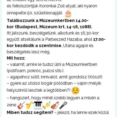
és felköszöntjük Koronkai Zoli atyát, aki nyáron
ünnepelte 50. születésnapját.
Találkozzunk a Múzeumkertben
14.00-
kor
(Budapest, Múzeum krt. 14-16, 1088).
Itt játszunk, beszélgetünk, alkotunk és 16.30-kor
együtt átsétálunk a Párbeszéd Házába, ahol
17.00-
kor kezdődik a szentmise
. Utána agapé és
beszélgetés lesz még.
Mit hozz:
– valamit, amire le tudsz ülni a Múzeumkertben
(polifoam, pokróc, pulcsi stb.)
– agapéhoz sütit, innivalót, amit gondolsz (Köszi!)
– gyere az utolsó bogár pólódban – vajon melyik
helyszínről lesztek a legtöbben?!
– hangszert, hogy minél szebb legyen a misén a
zene
Miben tudsz segíteni?
– jelezd, ha lenne ezek közül