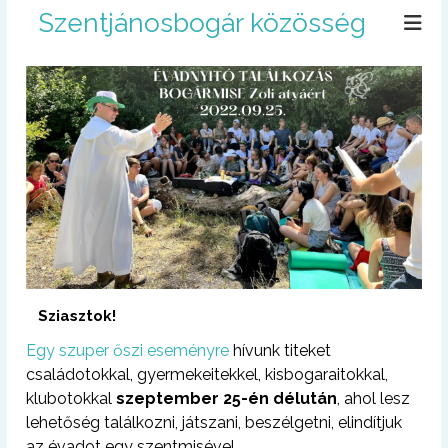
U
Szentjánosbogár közösség
g
r
á
s
a
t
a
r
t
a
l
o
m
r
Sziasztok!
a
Egy szuper őszi eseményre
hívunk titeket
családotokkal, gyermekeitekkel, kisbogaraitokkal,
klubotokkal
szeptember 25-én délután
, ahol lesz
lehetőség találkozni, játszani, beszélgetni, elindítjuk
az évadot egy szentmisével