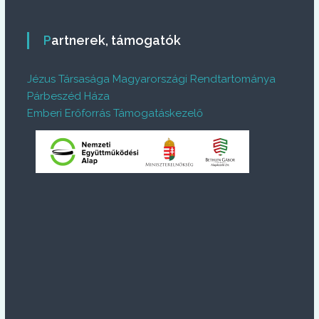
Partnerek, támogatók
Jézus Társasága Magyarországi Rendtartománya
Párbeszéd Háza
Emberi Erőforrás Támogatáskezelő