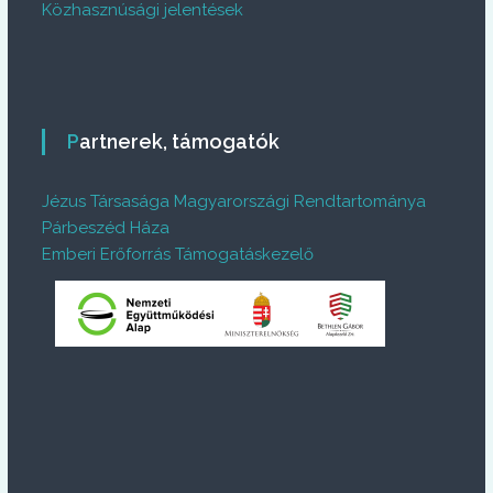
Közhasznúsági jelentések
Partnerek, támogatók
Jézus Társasága Magyarországi Rendtartománya
Párbeszéd Háza
Emberi Erőforrás Támogatáskezelő