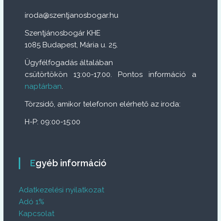
iroda@szentjanosbogar.hu
Szentjánosbogár KHE
1085 Budapest, Mária u. 25.
Ügyfélfogadás általában
csütörtökön 13:00-17.00. Pontos információ a
naptárban
.
Törzsidő, amikor telefonon elérhető az iroda:
H-P: 09:00-15:00
Egyéb információ
Adatkezelési nyilatkozat
Adó 1%
Kapcsolat