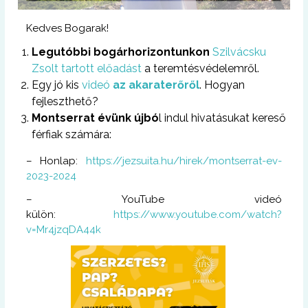
Kedves Bogarak!
Legutóbbi bogárhorizontunkon
Szilvácsku
Zsolt tartott előadást
a teremtésvédelemről.
Egy jó kis
videó
az akaraterőről
. Hogyan
fejleszthető?
Montserrat évünk újbó
l indul hivatásukat kereső
férfiak számára:
– Honlap:
https://jezsuita.hu/hirek/montserrat-ev-
2023-2024
– YouTube videó
külön:
https://www.youtube.com/watch?
v=Mr4jzqDA44k