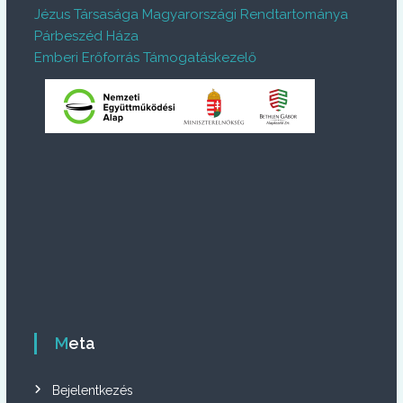
Jézus Társasága Magyarországi Rendtartománya
Párbeszéd Háza
Emberi Erőforrás Támogatáskezelő
Meta
Bejelentkezés