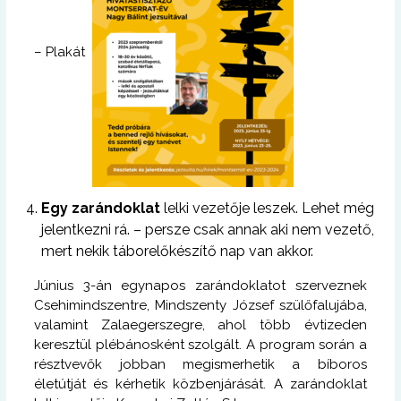
– Plakát
Egy zarándoklat
lelki vezetője leszek. Lehet még
jelentkezni rá. – persze csak annak aki nem vezető,
mert nekik táborelőkészítő nap van akkor.
Június 3-án egynapos zarándoklatot szerveznek
Csehimindszentre, Mindszenty József szülőfalujába,
valamint Zalaegerszegre, ahol több évtizeden
keresztül plébánosként szolgált. A program során a
résztvevők jobban megismerhetik a bíboros
életútját és kérhetik közbenjárását. A zarándoklat