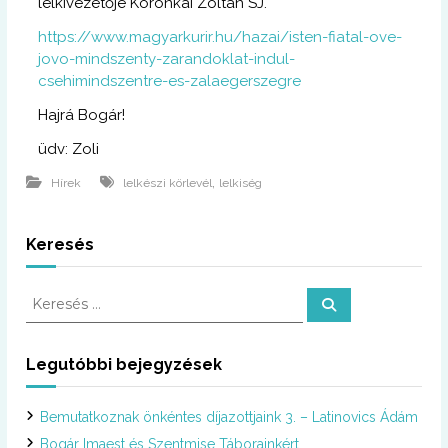
lelkivezetője Koronkai Zoltán SJ.
https://www.magyarkurir.hu/hazai/isten-fiatal-ove-
jovo-mindszenty-zarandoklat-indul-
csehimindszentre-es-zalaegerszegre
Hajrá Bogár!
üdv: Zoli
,
Hírek
lelkészi körlevél
lelkiség
Keresés
K
K
e
e
r
r
e
s
e
Legutóbbi bejegyzések
é
s
s
é
Bemutatkoznak önkéntes díjazottjaink 3. – Latinovics Ádám
s
:
Bogár Imaest és Szentmise Táborainkért