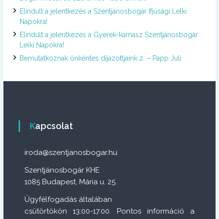
Elindult a jelentkezés a Szentjánosbogár Ifjúsági Lelki
Napokra!
Elindult a jelentkezés a Gyerek-kamasz Szentjánosbogár
Lelki Napokra!
Bemutatkoznak önkéntes díjazottjaink 2. – Papp Juli
Kapcsolat
iroda@szentjanosbogar.hu
Szentjánosbogár KHE
1085 Budapest, Mária u. 25.
Ügyfélfogadás általában
csütörtökön 13:00-17.00. Pontos információ a