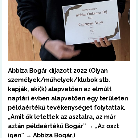
Abbiza Bogár díjazott 2022 (Olyan
személyek/műhelyek/klubok stb.
kapják, aki(k) alapvetően az elmúlt
naptári évben alapvetően egy területen
példaértékű tevékenységet folytattak.
„Amit ők letettek az asztalra, az már
aztán példaértékű Bogár” → „Az oszt
igen” → Abbiza Bogár.)