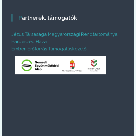
Partnerek, támogatók
Jézus Társasága Magyarországi Rendtartománya
Párbeszéd Háza
Emberi Erőforrás Támogatáskezelő