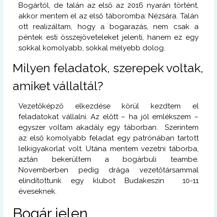
Bogártól, de talán az első az 2016 nyarán történt,
akkor mentem el az első táboromba: Nézsára. Talán
ott realizáltam, hogy a bogarazás, nem csak a
péntek esti összejöveteleket jelenti, hanem ez egy
sokkal komolyabb, sokkal mélyebb dolog.
Milyen feladatok, szerepek voltak,
amiket vállaltál?
Vezetőképző elkezdése körül kezdtem el
feladatokat vállalni. Az előtt – ha jól emlékszem –
egyszer voltam akadály egy táborban. Szerintem
az első komolyabb feladat egy patrónában tartott
lelkigyakorlat volt. Utána mentem vezetni táborba,
aztán bekerültem a bogárbuli teambe.
Novemberben pedig drága vezetőtársammal
elindítottunk egy klubot Budakeszin 10-11
éveseknek.
Bogár jelen