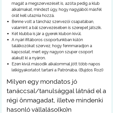
magát a megszervezését is, azóta pedig a klub
alkalmakat, mindezt úgy, hogy nagyjából másfél
órát kell utaznia hozzá.
Benne volt a táncház szervezői csapatában,
valamint a bál szervezésében is szerepet játszik.
Két klubba is jár a gyerek klubon kívül.
A nyári ifitáboros csoportunkban külön
találkozókat szervez, hogy fennmaradjon a
kapcsolat, mert egy nagyon szuper csoport
alakult ki a nyáron.
Ezen kívül második alkalommal jött több napos
lelkigyakorlatot tartani a Patrónába. (Bujdos Rozi)
Milyen egy mondatos jó
tanáccsal/tanulsággal látnád el a
régi önmagadat, illetve mindenki
hasonló vállaláso(ko)n