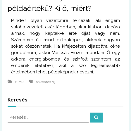
példaértékű? Ki ő, miért?
Minden olyan vezetőmre felnézek, aki engem
valaha vezetett akár táborban, akár klubon, dacára
annak, hogy kaptak-e érte díjat vagy nem.
Számomra ők mind példaképek, akiknek nagyon
sokat köszönhetek. Ha kifejezetten díjazottra kéne
gondolnom, akkor Vascsák Fruzsit mondani. Ő egy
akkora energiabomba és színfolt szerintem az
emberek életében, akit a szó legnemesebb
értelmében lehet példaképnek nevezni.
Hírek
önkéntes díj
Keresés
K
K
e
e
r
r
e