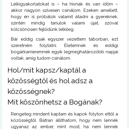
Lelkigyakorlatokat is – ha hívnak és van időm –
akkor nagyon szívesen csinálom. Ezeken amellett,
hogy én is próbálok valamit átadni a gyereknek,
szintén mindig tanulok valami újat, szóval
kölcsönösen fejlődünk lelkileg.
Bár eddig csak egyszer vezettem táborban, ezt
szeretném folytatni. Életemnek és eddigi
bogárkarrieremnek egyik legmeghatározóbb napjai
voltak, amíg tudom csinálom.
Hol/mit kapsz/kaptál a
közösségtől és hol adsz a
közösségnek?
Mit köszönhetsz a Bogának?
Rengeteg mindent kaptam és kapok folyton ettől a
közösségtől. Bátran állíthatom, hogy nem lennék
ugyanaz az ember, mint most, ha nem lennék