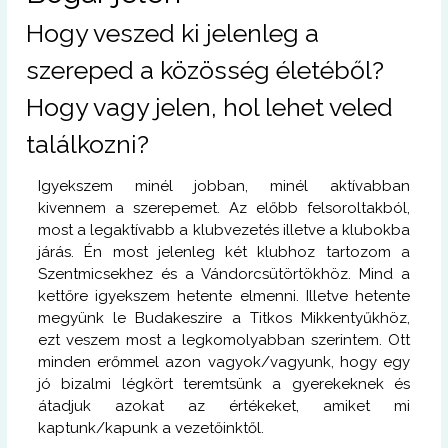
Hogy veszed ki jelenleg a
szereped a közösség életéből?
Hogy vagy jelen, hol lehet veled
találkozni?
Igyekszem minél jobban, minél aktívabban
kivennem a szerepemet. Az előbb felsoroltakból,
most a legaktívabb a klubvezetés illetve a klubokba
járás. Én most jelenleg két klubhoz tartozom a
Szentmicsekhez és a Vándorcsütörtökhöz. Mind a
kettőre igyekszem hetente elmenni. Illetve hetente
megyünk le Budakeszire a Titkos Mikkentyűkhöz,
ezt veszem most a legkomolyabban szerintem. Ott
minden erőmmel azon vagyok/vagyunk, hogy egy
jó bizalmi légkört teremtsünk a gyerekeknek és
átadjuk azokat az értékeket, amiket mi
kaptunk/kapunk a vezetőinktől.