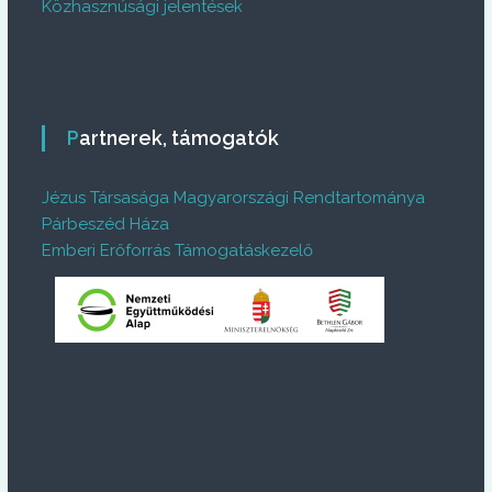
Közhasznúsági jelentések
Partnerek, támogatók
Jézus Társasága Magyarországi Rendtartománya
Párbeszéd Háza
Emberi Erőforrás Támogatáskezelő