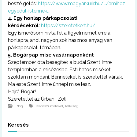
beszélgetés:
https://www.magyarkurir.hu/…
/amihez-
egyedul-istennek…
4. Egy honlap párkapcsolati
kérdésekről:
https://
szeretetkert.hu/
Egy ismerősöm hívta fel a figyelmemet erre a
honlapra, ahol nagyon sok hasznos anyag van
párkapcsolati témában.
5. Bogárpap mise vasárnaponként
Szeptember óta besegítek a budai Szent Imre
templomban a misézésbe. Esti hatos miséket
szoktam mondani. Benneteket is szeretettel várlak.
Ma este Szent Imre ünnepi mise lesz.
Hajrá Bogár!
Szeretettel az Úrban : Zoli
,
Blog
lelkészi körlevél
lelkiség
Keresés