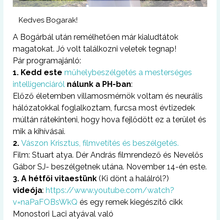
Kedves Bogarak!
A Bogárbál után remélhetően már kialudtátok
magatokat. Jó volt találkozni veletek tegnap!
Pár programajánló:
1. Kedd este
műhelybeszélgetés a mesterséges
intelligenciáról
nálunk a PH-ban
:
Előző életemben villamosmérnök voltam és neurális
hálózatokkal foglalkoztam, furcsa most évtizedek
múltán rátekinteni, hogy hova fejlődött ez a terület és
mik a kihívásai.
2.
Vászon Krisztus, filmvetítés és beszélgetés.
Film: Stuart atya. Dér András filmrendező és Nevelős
Gábor SJ- beszélgetnek utána. November 14-én este.
3. A hétfői vitaestünk
(Ki dönt a halálról?)
videója
:
https://www.youtube.com/watch?
v=naPaFOBsWkQ
és egy remek kiegészítő cikk
Monostori Laci atyával való