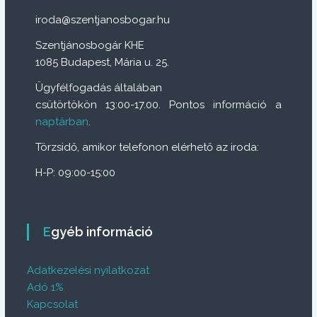
iroda@szentjanosbogar.hu
Szentjánosbogár KHE
1085 Budapest, Mária u. 25.
Ügyfélfogadás általában
csütörtökön 13:00-17.00. Pontos információ a
naptárban
.
Törzsidő, amikor telefonon elérhető az iroda:
H-P: 09:00-15:00
Egyéb információ
Adatkezelési nyilatkozat
Adó 1%
Kapcsolat