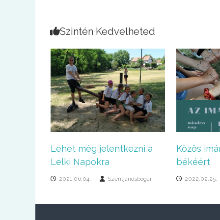
Szintén Kedvelheted
Lehet még jelentkezni a
Közös imá
Lelki Napokra
békéért
2021.06.04.
Szentjánosbogár
2022.02.25.