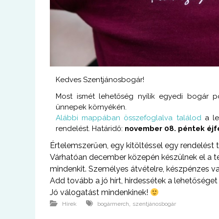
Kedves Szentjánosbogár!
Most ismét lehetőség nyílik egyedi bogár p
ünnepek környékén.
Alábbi mappában összefoglalva találod
a l
rendelést. Határidő:
november 08. péntek éjf
Értelemszerűen, egy kitöltéssel egy rendelést t
Várhatóan december közepén készülnek el a t
mindenkit. Személyes átvételre, készpénzes vag
Add tovább a jó hírt, hirdessétek a lehetőséget
Jó válogatást mindenkinek!
,
Hírek
bogármerch
szentjánosbogár