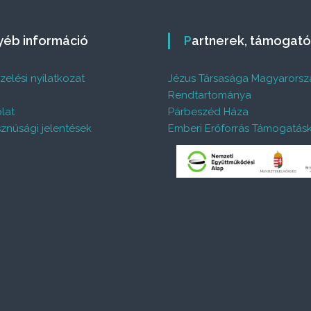
gyéb információ
Partnerek, támogat
elési nyilatkozat
Jézus Társasága Magyarorsz
%
Rendtartománya
lat
Párbeszéd Háza
znúsági jelentések
Emberi Erőforrás Támogatás