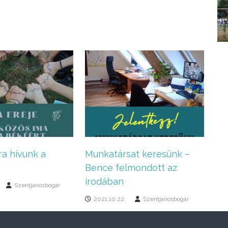
ra hívunk a
Munkatársat keresünk –
Bence felmondott az
irodában
Szentjánosbogár
2021.10.22.
Szentjánosbogár