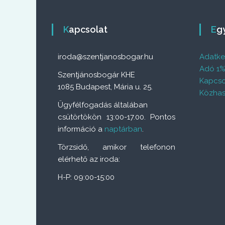
Kapcsolat
E
iroda@szentjanosbogar.hu
Adatkez
Adó 1
Szentjánosbogár KHE
Kapcso
1085 Budapest, Mária u. 25.
Közhas
Ügyfélfogadás általában
csütörtökön 13:00-17.00. Pontos
információ a
naptárban
.
Törzsidő, amikor telefonon
elérhető az iroda:
H-P: 09:00-15:00