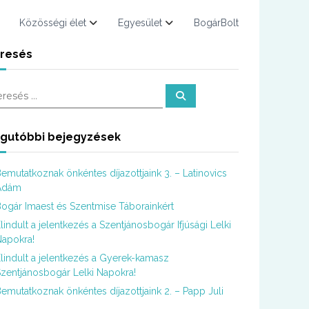
Közösségi élet
Egyesület
BogárBolt
resés
K
e
r
e
s
gutóbbi bejegyzések
é
s
emutatkoznak önkéntes díjazottjaink 3. – Latinovics
Ádám
ogár Imaest és Szentmise Táborainkért
lindult a jelentkezés a Szentjánosbogár Ifjúsági Lelki
apokra!
lindult a jelentkezés a Gyerek-kamasz
zentjánosbogár Lelki Napokra!
emutatkoznak önkéntes díjazottjaink 2. – Papp Juli