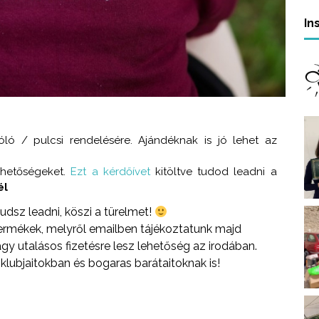
In
óló / pulcsi rendelésére. Ajándéknak is jó lehet az
ehetőségeket.
Ezt a kérdőívet
kitöltve tudod leadni a
él
udsz leadni, köszi a türelmet!
ermékek, melyről emailben tájékoztatunk majd
y utalásos fizetésre lesz lehetőség az irodában.
 klubjaitokban és bogaras barátaitoknak is!