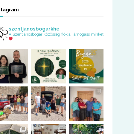
stagram
szentjanosbogarkhe
A Szentjánosbogár Közösség fiókja
Támogass minket