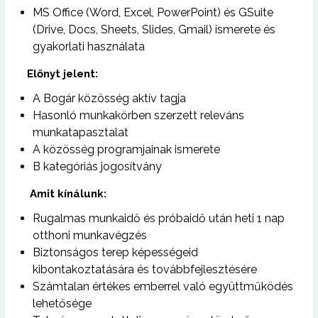
MS Office (Word, Excel, PowerPoint) és GSuite
(Drive, Docs, Sheets, Slides, Gmail) ismerete és
gyakorlati használata
Előnyt jelent:
A Bogár közösség aktív tagja
Hasonló munkakörben szerzett releváns
munkatapasztalat
A közösség programjainak ismerete
B kategóriás jogosítvány
Amit kínálunk:
Rugalmas munk
aidő és próbaidő után heti 1 nap
otth
oni munkavégzés
Biztonságos terep képességeid
kibontakoztatására és továbbfejlesztésére
Számtalan értékes emberrel való együttműködés
lehetősége