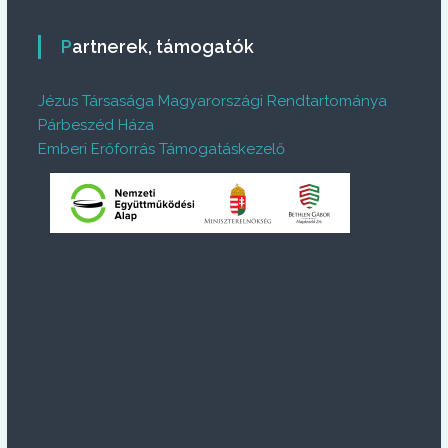
Partnerek, támogatók
Jézus Társasága Magyarországi Rendtartománya
Párbeszéd Háza
Emberi Erőforrás Támogatáskezelő