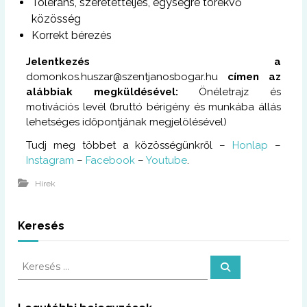
Toleráns, szeretetteljes, egységre törekvő
közösség
Korrekt bérezés
Jelentkezés a
domonkos.huszar@szentjanosbogar.hu
címen az
alábbiak megküldésével:
Önéletrajz és
motivációs levél (bruttó bérigény és munkába állás
lehetséges időpontjának megjelölésével)
Tudj meg többet a közösségünkről –
Honlap
–
Instagram
–
Facebook
–
Youtube
.
Hírek
Keresés
K
K
e
e
r
r
e
s
e