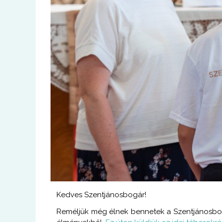
Kedves Szentjánosbogár!
Reméljük még élnek bennetek a Szentjánosbogá