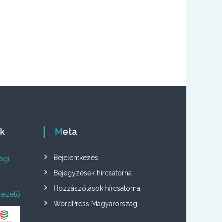
ók
Meta
Bejelentkezés
ági
Bejegyzések hírcsatorna
Hozzászólások hírcsatorna
kezelő
WordPress Magyarország