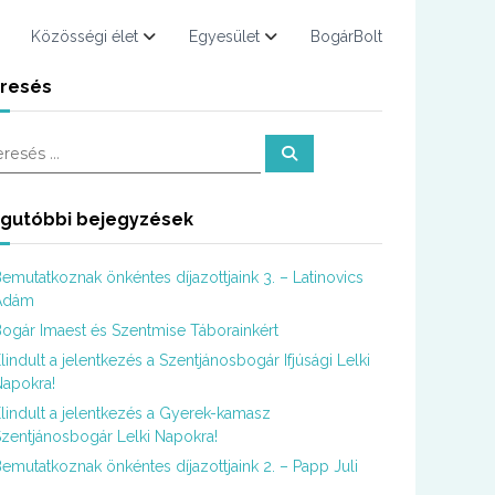
Közösségi élet
Egyesület
BogárBolt
resés
K
e
r
e
s
gutóbbi bejegyzések
é
s
emutatkoznak önkéntes díjazottjaink 3. – Latinovics
Ádám
ogár Imaest és Szentmise Táborainkért
lindult a jelentkezés a Szentjánosbogár Ifjúsági Lelki
apokra!
lindult a jelentkezés a Gyerek-kamasz
zentjánosbogár Lelki Napokra!
emutatkoznak önkéntes díjazottjaink 2. – Papp Juli