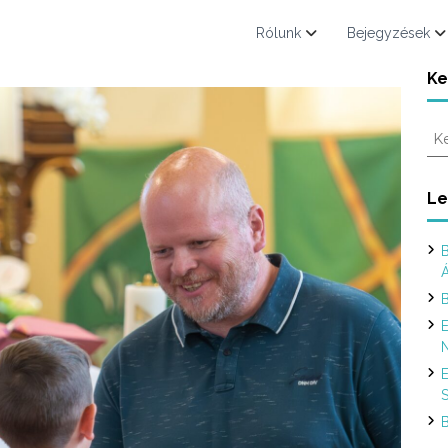
Rólunk
Bejegyzések
Ke
K
e
r
e
Le
s
é
B
s
:
B
E
N
E
S
B