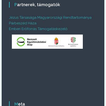
Partnerek, támogatók
Jézus Társasága Magyarországi Rendtartománya
Párbeszéd Háza
Emberi Erőforrás Támogatáskezelő
Meta