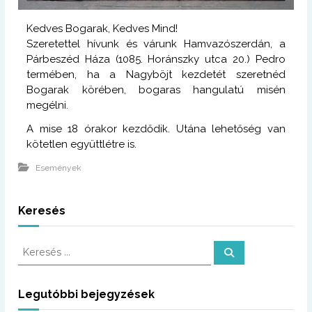
Kedves Bogarak, Kedves Mind!
Szeretettel hívunk és várunk Hamvazószerdán, a
Párbeszéd Háza (1085. Horánszky utca 20.) Pedro
termében, ha a Nagyböjt kezdetét szeretnéd
Bogarak körében, bogaras hangulatú misén
megélni.
A mise 18 órakor kezdődik. Utána lehetőség van
kötetlen együttlétre is.
Események
Keresés
K
K
e
e
r
r
e
s
e
Legutóbbi bejegyzések
é
s
s