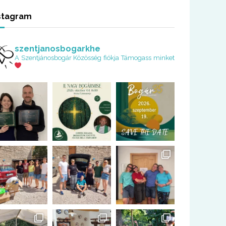
stagram
szentjanosbogarkhe
A Szentjánosbogár Közösség fiókja
Támogass minket