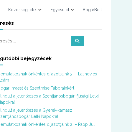
Közösségi élet
Egyesület
BogárBolt
resés
K
e
r
e
s
gutóbbi bejegyzések
é
s
emutatkoznak önkéntes díjazottjaink 3. – Latinovics
Ádám
ogár Imaest és Szentmise Táborainkért
lindult a jelentkezés a Szentjánosbogár Ifjúsági Lelki
apokra!
lindult a jelentkezés a Gyerek-kamasz
zentjánosbogár Lelki Napokra!
emutatkoznak önkéntes díjazottjaink 2. – Papp Juli