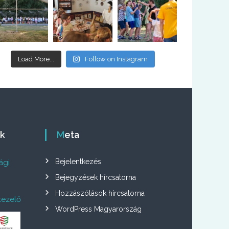
Load More...
Follow on Instagram
ók
Meta
Bejelentkezés
ági
Bejegyzések hírcsatorna
Hozzászólások hírcsatorna
kezelő
WordPress Magyarország