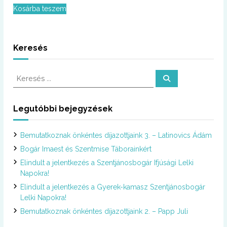
Kosárba teszem
Keresés
K
K
e
e
r
r
e
s
e
Legutóbbi bejegyzések
é
s
s
é
Bemutatkoznak önkéntes díjazottjaink 3. – Latinovics Ádám
s
:
Bogár Imaest és Szentmise Táborainkért
Elindult a jelentkezés a Szentjánosbogár Ifjúsági Lelki
Napokra!
Elindult a jelentkezés a Gyerek-kamasz Szentjánosbogár
Lelki Napokra!
Bemutatkoznak önkéntes díjazottjaink 2. – Papp Juli