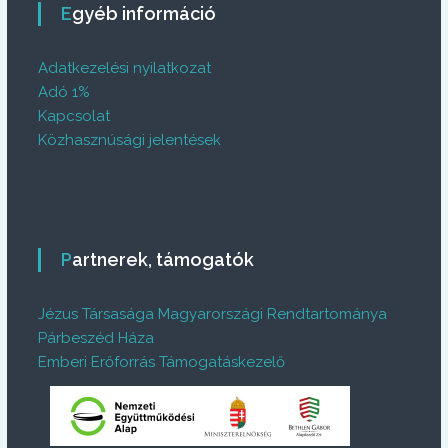
Egyéb információ
Adatkezelési nyilatkozat
Adó 1%
Kapcsolat
Közhasznúsági jelentések
Partnerek, támogatók
Jézus Társasága Magyarországi Rendtartománya
Párbeszéd Háza
Emberi Erőforrás Támogatáskezelő