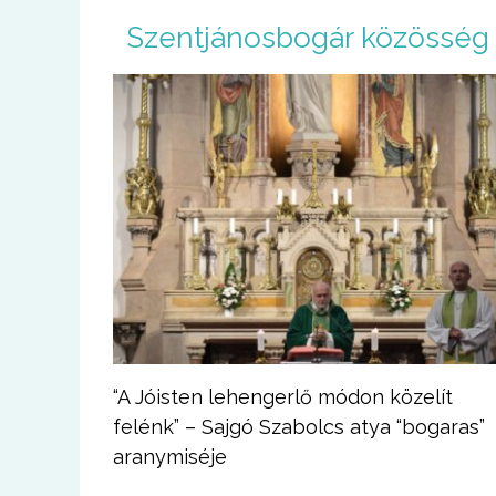
U
Szentjánosbogár közösség
g
r
á
s
a
t
a
r
t
a
l
o
m
r
a
“A Jóisten lehengerlő módon közelít
felénk” – Sajgó Szabolcs atya “bogaras”
aranymiséje