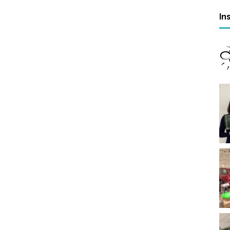
–
In
e
e