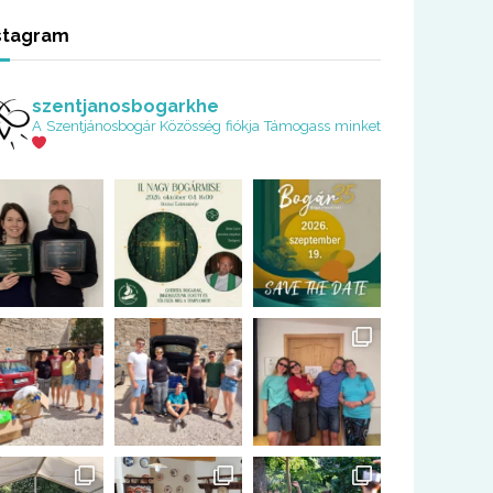
stagram
szentjanosbogarkhe
A Szentjánosbogár Közösség fiókja
Támogass minket