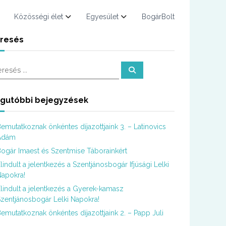
Közösségi élet
Egyesület
BogárBolt
resés
K
e
r
e
s
gutóbbi bejegyzések
é
s
emutatkoznak önkéntes díjazottjaink 3. – Latinovics
Ádám
ogár Imaest és Szentmise Táborainkért
lindult a jelentkezés a Szentjánosbogár Ifjúsági Lelki
apokra!
lindult a jelentkezés a Gyerek-kamasz
zentjánosbogár Lelki Napokra!
emutatkoznak önkéntes díjazottjaink 2. – Papp Juli