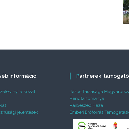
gyéb információ
Partnerek, támogat
elési nyilatkozat
Jézus Társasága Magyarorsz
%
Rendtartománya
lat
Párbeszéd Háza
znúsági jelentések
Emberi Erőforrás Támogatás