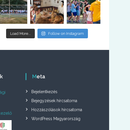
Load More...
Follow on Instagram
ók
Meta
Bejelentkezés
ági
Bejegyzések hírcsatorna
Hozzászólások hírcsatorna
kezelő
WordPress Magyarország