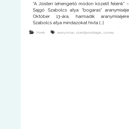
“A Jóisten lehengerlő módon közelít felénk” 
Sajgó Szabolcs atya “bogaras” aranymiséj
Október 13-ára, harmadik aranymiséjér
Szabolcs atya mindazokat hívta […]
,
,
Hírek
aranymise
szentjánosbogár
ünnep