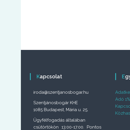
Kapcsolat
E
iroda@szentjanosbogar.hu
Adatkez
Adó 1
Szentjánosbogár KHE
Kapcso
1085 Budapest, Mária u. 25.
Közhas
Ügyfélfogadás általában
csütörtökön 13:00-17.00. Pontos