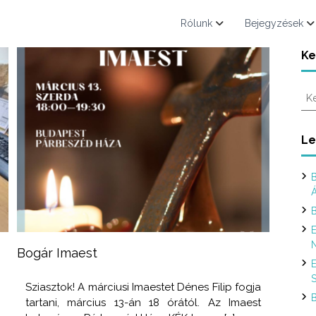
Rólunk
Bejegyzések
Ke
K
e
r
e
Le
s
é
B
s
:
B
E
N
Bogár Imaest
E
S
Sziasztok! A márciusi Imaestet Dénes Filip fogja
B
tartani, március 13-án 18 órától. Az Imaest
s