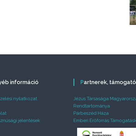
s
j
k
s
gyéb információ
Partnerek, támogat
elési nyilatkozat
Jézus Társasága Magyarorsz
%
Rendtartománya
lat
Párbeszéd Háza
znúsági jelentések
Emberi Erőforrás Támogatás