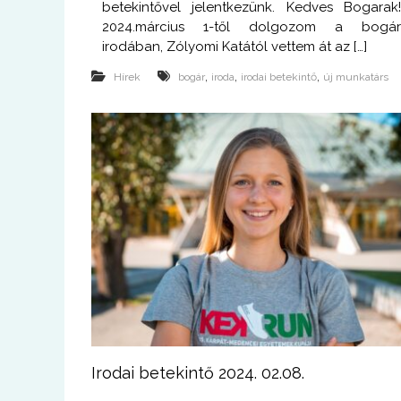
betekintővel jelentkezünk. Kedves Bogarak
2024.március 1-től dolgozom a bogá
irodában, Zólyomi Katától vettem át az […]
,
,
,
Hírek
bogár
iroda
irodai betekintő
új munkatárs
Irodai betekintő 2024. 02.08.