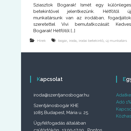
Sziasztok Bogarak! Ismét egy különlege
betekintővel jelentkezünk. Hétfőtől ú
munkatársunk van az irodában, fogadjáto
szeretettel Vivi bemutatkozását: Kedve
Bogarak! Hétfőtől […]
,
,
,
Hírek
bogár
iroda
irodai betekintő
új munkatárs
Kapcsolat
E
iroda@szentjanosbogar.hu
Adatkez
Adó 1
Szentjánosbogár KHE
Kapcso
1085 Budapest, Mária u. 25.
Közhas
Ügyfélfogadás általában
csütörtökön 13:00-17.00. Pontos