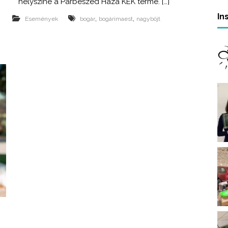
helyszíne a Párbeszéd Háza KÉK terme. […]
!
r
In
,
,
Események
bogár
bogárimaest
nagyböjt