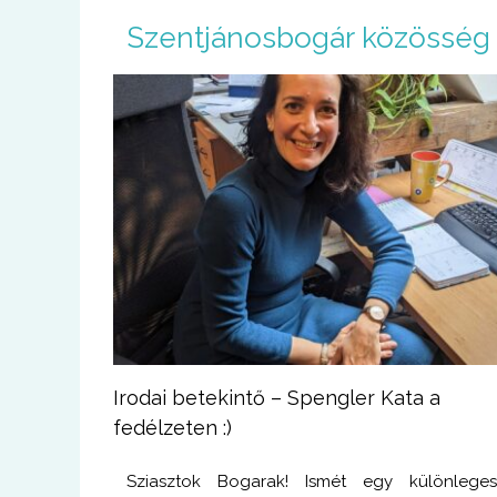
U
Szentjánosbogár közösség
g
r
á
s
a
t
a
r
t
a
l
o
m
r
a
Irodai betekintő – Spengler Kata a
fedélzeten :)
Sziasztok Bogarak! Ismét egy különlege