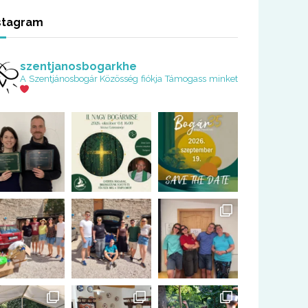
stagram
szentjanosbogarkhe
A Szentjánosbogár Közösség fiókja
Támogass minket