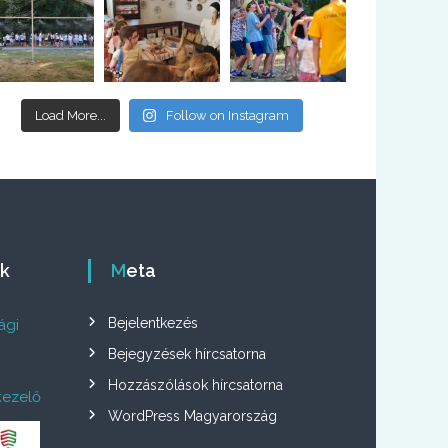
Load More...
Follow on Instagram
ók
Meta
Bejelentkezés
ági
Bejegyzések hírcsatorna
Hozzászólások hírcsatorna
kezelő
WordPress Magyarország