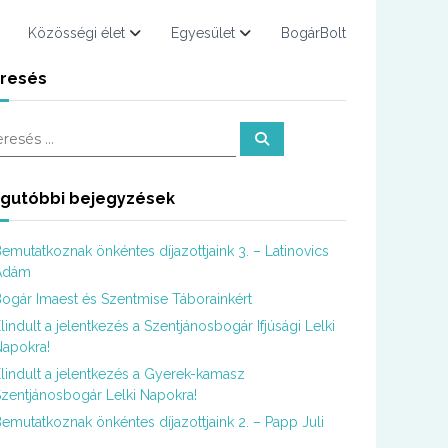
Közösségi élet
Egyesület
BogárBolt
resés
K
e
r
e
s
gutóbbi bejegyzések
é
s
emutatkoznak önkéntes díjazottjaink 3. – Latinovics
Ádám
ogár Imaest és Szentmise Táborainkért
lindult a jelentkezés a Szentjánosbogár Ifjúsági Lelki
apokra!
lindult a jelentkezés a Gyerek-kamasz
zentjánosbogár Lelki Napokra!
emutatkoznak önkéntes díjazottjaink 2. – Papp Juli