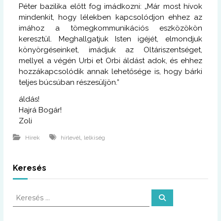
Péter bazilika előtt fog imádkozni: „Már most hívok
mindenkit, hogy lélekben kapcsolódjon ehhez az
imához a tömegkommunikációs eszközökön
keresztül. Meghallgatjuk Isten igéjét, elmondjuk
könyörgéseinket, imádjuk az Oltáriszentséget,
mellyel a végén Urbi et Orbi áldást adok, és ehhez
hozzákapcsolódik annak lehetősége is, hogy bárki
teljes búcsúban részesüljön.”
áldás!
Hajrá Bogár!
Zoli
,
Hírek
hírlevél
lelkiség
Keresés
K
K
e
e
r
r
e