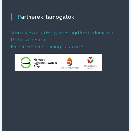
Partnerek, támogatók
Jézus Társasága Magyarországi Rendtartománya
Párbeszéd Háza
Emberi Erőforrás Támogatáskezelő