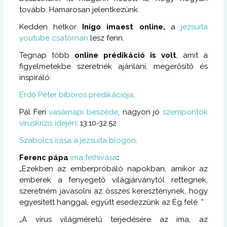
tovább. Hamarosan jelentkezünk.
Kedden hétkor
Inigo imaest online,
a
jezsuita
youtube csatornán
lesz fenn.
Tegnap több
online prédikáció is volt
, amit a
figyelmetekbe szeretnék ajánlani, megerősítő és
inspiráló:
Erdő Péter bíboros prédikációja
.
Pál Feri
vasárnapi beszéde
, nagyon jó
szempontok
víruskrízis idején
: 13:10-32:52
Szabolcs írása a jezsuita blogon
.
Ferenc pápa
ima felhívása
:
„Ezekben az emberpróbáló napokban, amikor az
emberek a fenyegető világjárványtól rettegnek,
szeretném javasolni az összes kereszténynek, hogy
egyesített hanggal, együtt esedezzünk az Ég felé. ”
„A vírus világméretű terjedésére az ima, az