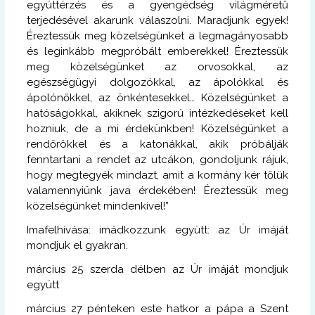
együttérzés és a gyengédség világméretű
terjedésével akarunk válaszolni. Maradjunk egyek!
Éreztessük meg közelségünket a legmagányosabb
és leginkább megpróbált emberekkel! Éreztessük
meg közelségünket az orvosokkal, az
egészségügyi dolgozókkal, az ápolókkal és
ápolónőkkel, az önkéntesekkel… Közelségünket a
hatóságokkal, akiknek szigorú intézkedéseket kell
hozniuk, de a mi érdekünkben! Közelségünket a
rendőrökkel és a katonákkal, akik próbálják
fenntartani a rendet az utcákon, gondoljunk rájuk,
hogy megtegyék mindazt, amit a kormány kér tőlük
valamennyiünk java érdekében! Éreztessük meg
közelségünket mindenkivel!”
Imafelhívása: imádkozzunk együtt: az Úr imáját
mondjuk el gyakran.
március 25 szerda délben az Úr imáját mondjuk
együtt
március 27 pénteken este hatkor a pápa a Szent