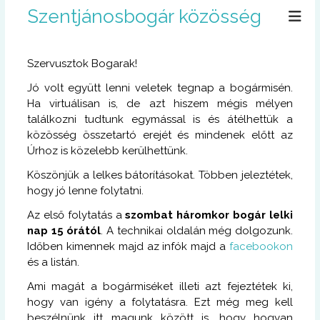
U
Szentjánosbogár közösség
g
r
á
Szervusztok Bogarak!
s
a
Jó volt együtt lenni veletek tegnap a bogármisén.
t
Ha virtuálisan is, de azt hiszem mégis mélyen
a
találkozni tudtunk egymással is és átélhettük a
r
közösség összetartó erejét és mindenek előtt az
t
Úrhoz is közelebb kerülhettünk.
a
l
Köszönjük a lelkes bátorításokat. Többen jeleztétek,
o
hogy jó lenne folytatni.
m
Az első folytatás a
szombat háromkor bogár lelki
r
nap 15 órától
. A technikai oldalán még dolgozunk.
a
Időben kimennek majd az infók majd a
facebookon
és a listán.
Ami magát a bogármiséket illeti azt fejeztétek ki,
hogy van igény a folytatásra. Ezt még meg kell
beszélnünk itt magunk között is, hogy hogyan