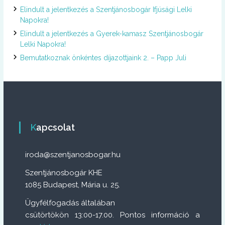
Elindult a jelentkezés a Szentjánosbogár Ifjúsági Lelki
Napokra!
Elindult a jelentkezés a Gyerek-kamasz Szentjánosbogár
Lelki Napokra!
Bemutatkoznak önkéntes díjazottjaink 2. – Papp Juli
Kapcsolat
iroda@szentjanosbogar.hu
Szentjánosbogár KHE
1085 Budapest, Mária u. 25.
Ügyfélfogadás általában
csütörtökön 13:00-17.00. Pontos információ a