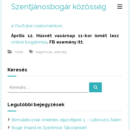
U
Szentjánosbogár közösség
g
r
á
a YouTube csatornánkon
.
s
a
Április 12. Húsvét vasárnap 11-kor ismét lesz
t
online bogármise
. FB esemény itt.
a
r
,
Hírek
bogármise
lelkiség
t
a
Keresés
l
o
m
K
K
r
e
e
a
r
r
e
s
e
Legutóbbi bejegyzések
é
s
s
é
Bemutatkoznak önkéntes díjazottjaink 3. – Latinovics Ádám
s
:
Bogár Imaest és Szentmise Táborainkért