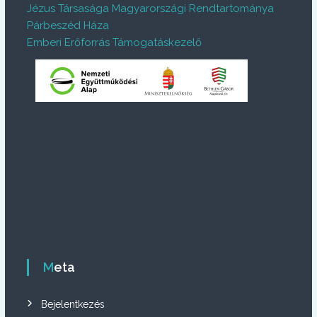
Jézus Társasága Magyarországi Rendtartománya
Párbeszéd Háza
Emberi Erőforrás Támogatáskezelő
Meta
Bejelentkezés