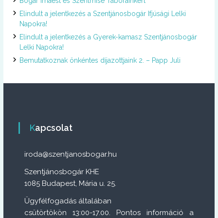
:
Bogár Imaest és Szentmise Táborainkért
Elindult a jelentkezés a Szentjánosbogár Ifjúsági Lelki
Napokra!
Elindult a jelentkezés a Gyerek-kamasz Szentjánosbogár
Lelki Napokra!
Bemutatkoznak önkéntes díjazottjaink 2. – Papp Juli
Kapcsolat
iroda@szentjanosbogar.hu
Szentjánosbogár KHE
1085 Budapest, Mária u. 25.
Ügyfélfogadás általában
csütörtökön 13:00-17.00. Pontos információ a