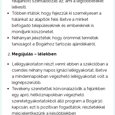
felajánlott szentáldozás az, ami a legtöbbeteket
lelkesíti.
Többen írtátok, hogy fejezzük ki személyesen a
hálánkat az alapítók felé, illetve a minket
befogadó településeknek és embereknek is
mondjunk köszönetet.
Néhányan jeleztétek, hogy örömmel tennétek
tanúságot a Bogárhoz tartozás ajándékairól.
Megújulás – lélekben
Lelkigyakorlaton részt venni: ebben a szekcióban a
csendes néhány napos ignáci lelkigyakorlat, illetve
a mindennapokban végezhető lelkigyakorlat volt a
legnépszerűbb.
Tevékeny szeretettel: körvonalazódik a fejünkben
egy apró, hétköznapokban végezhető
szeretetgyakorlatokból álló program a Bogár30
kapcsán, ezt is pozitívan fogadtátok, részletekkel
még jelentkezünk a későbbiekben