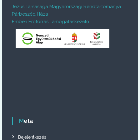
Jézus Társasága Magyarországi Rendtartománya
Párbeszéd Háza
Emberi Erőforrás Támogatáskezelő
Meta
Bejelentkezés