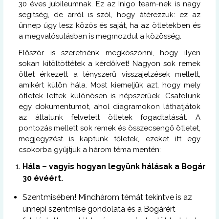
30 éves jubileumnak. Ez az Inigo team-nek is nagy
segítség, de arról is szól, hogy átérezzük: ez az
ünnep úgy lesz közös és saját, ha az ötletekben és
a megvalósulásban is megmozdul a közösség.
Először is szeretnénk megköszönni, hogy ilyen
sokan kitöltöttétek a kérdőívet! Nagyon sok remek
ötlet érkezett a tényszerű visszajelzések mellett,
amikért külön hála. Most kiemeljük azt, hogy mely
ötletek lettek különösen is népszerűek. Csatolunk
egy dokumentumot, ahol diagramokon láthatjátok
az általunk felvetett ötletek fogadtatását. A
pontozás mellett sok remek és összecsengő ötletet,
megjegyzést is kaptunk tőletek, ezeket itt egy
csokorba gyűjtjük a három téma mentén:
Hála – vagyis hogyan legyünk hálásak a Bogár
30 évéért.
Szentmisében! Mindhárom témát tekintve is az
ünnepi szentmise gondolata és a Bogárért