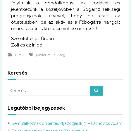
folytatjuk a gondolkodást az Irodával, és
jelentkezünk a közeljövőben a Bogár30 lelkiségi
programjainak tervével, hogy ne csak az
ötletelésben, de az aktív és a Főbogárra hangolt
ünneplésben is közösen vehessünk részt!
Szeretettel az Úrban,
Zoli és az Inigo
,
Hírek
jubileum
lelkiség
Keresés
K
K
e
e
r
r
e
s
e
Legutóbbi bejegyzések
é
s
s
é
Bemutatkoznak önkéntes díjazottjaink 3. – Latinovics Ádám
s