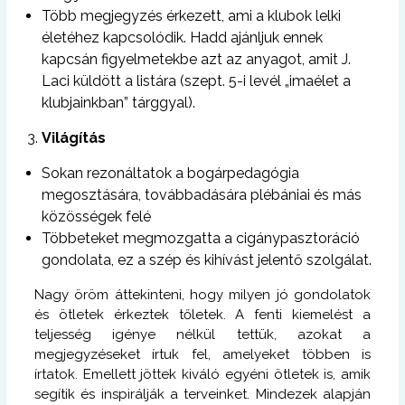
Több megjegyzés érkezett, ami a klubok lelki
életéhez kapcsolódik. Hadd ajánljuk ennek
kapcsán figyelmetekbe azt az anyagot, amit J.
Laci küldött a listára (szept. 5-i levél „imaélet a
klubjainkban” tárggyal).
Világítás
Sokan rezonáltatok a bogárpedagógia
megosztására, továbbadására plébániai és más
közösségek felé
Többeteket megmozgatta a cigánypasztoráció
gondolata, ez a szép és kihívást jelentő szolgálat.
Nagy öröm áttekinteni, hogy milyen jó gondolatok
és ötletek érkeztek tőletek. A fenti kiemelést a
teljesség igénye nélkül tettük, azokat a
megjegyzéseket írtuk fel, amelyeket többen is
írtatok. Emellett jöttek kiváló egyéni ötletek is, amik
segítik és inspirálják a terveinket. Mindezek alapján