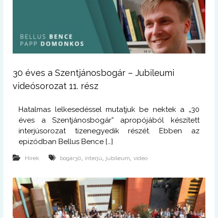
30 éves a Szentjánosbogár – Jubileumi
videósorozat 11. rész
Hatalmas lelkesedéssel mutatjuk be nektek a „30
éves a Szentjánosbogár” apropójából készített
interjúsorozat tizenegyedik részét. Ebben az
epizódban Bellus Bence […]
,
,
,
Hírek
bogár30
interjú
jubileum
video