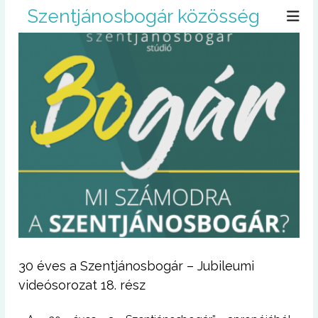
U
Szentjánosbogár közösség
g
r
á
s
a
t
a
r
t
a
l
o
m
r
a
30 éves a Szentjánosbogár – Jubileumi
videósorozat 18. rész