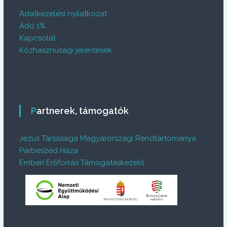
Adatkezelési nyilatkozat
Adó 1%
Kapcsolat
Közhasznúsági jelentések
Partnerek, támogatók
Jézus Társasága Magyarországi Rendtartománya
Párbeszéd Háza
Emberi Erőforrás Támogatáskezelő