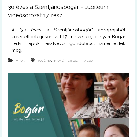
30 éves a Szentjánosbogár – Jubileumi
videósorozat 17. rész
A “30 éves a Szentjánosbogár” apropójából
készített interjúsorozat 17. részében, a nyári Bogár
Lelki napok résztvevői gondolatait ismerhetitek
meg.
,
,
,
Hírek
bogár30
interjú
jubileum
video