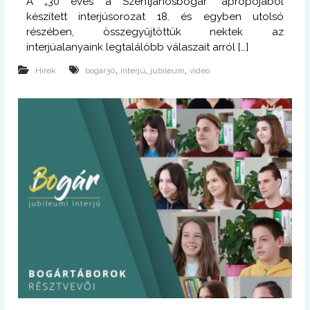
A „30 éves a Szentjánosbogár” apropójából
készített interjúsorozat 18. és egyben utolsó
részében, összegyűjtöttük nektek az
interjúalanyaink legtalálóbb válaszait arról […]
,
,
,
Hírek
bogár30
interjú
jubileum
video