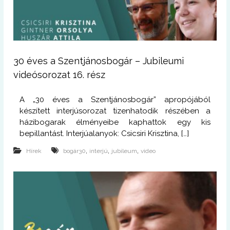
30 éves a Szentjánosbogár – Jubileumi
videósorozat 16. rész
A „30 éves a Szentjánosbogár” apropójából
készített interjúsorozat tizenhatodik részében a
házibogarak élményeibe kaphattok egy kis
bepillantást. Interjúalanyok: Csicsiri Krisztina, […]
,
,
,
Hírek
bogár30
interjú
jubileum
video