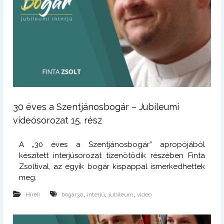
30 éves a Szentjánosbogár – Jubileumi
videósorozat 15. rész
A „30 éves a Szentjánosbogár” apropójából
készített interjúsorozat tizenötödik részében Finta
Zsoltival, az egyik bogár kispappal ismerkedhettek
meg.
,
,
,
Hírek
bogár30
interjú
jubileum
video