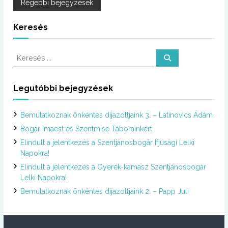
B
Régebbi bejegyzések
e
Keresés
j
K
K
e
e
e
r
r
e
s
e
Legutóbbi bejegyzések
é
g
s
s
é
y
Bemutatkoznak önkéntes díjazottjaink 3. – Latinovics Ádám
s
:
Bogár Imaest és Szentmise Táborainkért
z
Elindult a jelentkezés a Szentjánosbogár Ifjúsági Lelki
Napokra!
é
Elindult a jelentkezés a Gyerek-kamasz Szentjánosbogár
Lelki Napokra!
s
Bemutatkoznak önkéntes díjazottjaink 2. – Papp Juli
n