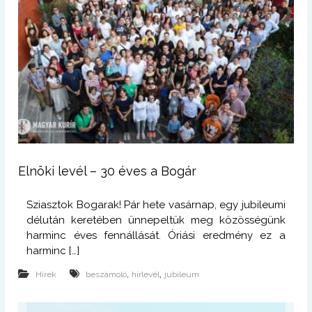
Elnöki levél – 30 éves a Bogár
Sziasztok Bogarak! Pár hete vasárnap, egy jubileumi
délután keretében ünnepeltük meg közösségünk
harminc éves fennállását. Óriási eredmény ez a
harminc […]
,
,
Hírek
beszámoló
hírlevél
jubileum