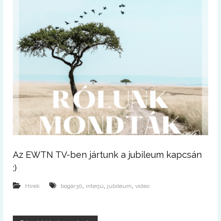
Az EWTN TV-ben jártunk a jubileum kapcsán
:)
,
,
,
Hírek
bogár30
interjú
jubileum
video