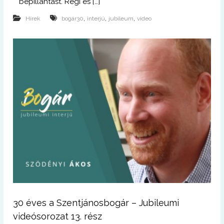
bepillantást. Régi és […]
,
,
,
Hírek
bogár30
interjú
jubileum
video
30 éves a Szentjánosbogár – Jubileumi
videósorozat 13. rész