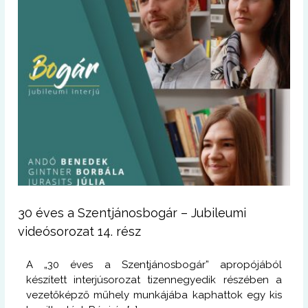
30 éves a Szentjánosbogár – Jubileumi
videósorozat 14. rész
A „30 éves a Szentjánosbogár” apropójából
készített interjúsorozat tizennegyedik részében a
vezetőképző műhely munkájába kaphattok egy kis