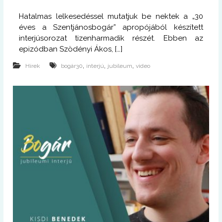
Hatalmas lelkesedéssel mutatjuk be nektek a „30
éves a Szentjánosbogár” apropójából készített
interjúsorozat tizenharmadik részét. Ebben az
epizódban Szödényi Ákos, […]
,
,
,
Hírek
bogár30
interjú
jubileum
video