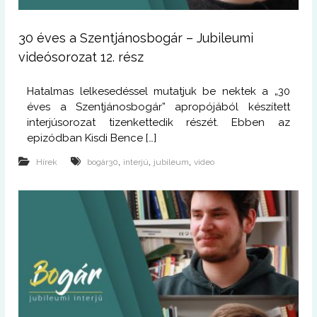
30 éves a Szentjánosbogár – Jubileumi
videósorozat 12. rész
Hatalmas lelkesedéssel mutatjuk be nektek a „30
éves a Szentjánosbogár” apropójából készített
interjúsorozat tizenkettedik részét. Ebben az
epizódban Kisdi Bence […]
,
,
,
Hírek
bogár30
interjú
jubileum
video