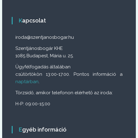
a
v
Kapcsolat
i
iroda@szentjanosbogar.hu
g
Szentjánosbogár KHE
1085 Budapest, Mária u. 25.
á
Ügyfélfogadás általában
c
csütörtökön 13:00-17.00. Pontos információ a
naptárban
.
i
Törzsidő, amikor telefonon elérhető az iroda:
ó
H-P: 09:00-15:00
Egyéb információ