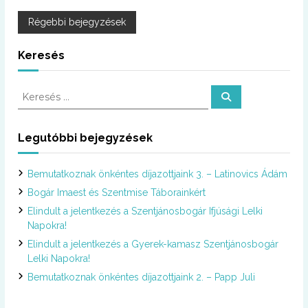
B
Régebbi bejegyzések
e
Keresés
j
K
K
e
e
e
r
r
e
s
e
Legutóbbi bejegyzések
é
g
s
s
é
y
Bemutatkoznak önkéntes díjazottjaink 3. – Latinovics Ádám
s
:
Bogár Imaest és Szentmise Táborainkért
z
Elindult a jelentkezés a Szentjánosbogár Ifjúsági Lelki
Napokra!
é
Elindult a jelentkezés a Gyerek-kamasz Szentjánosbogár
Lelki Napokra!
s
Bemutatkoznak önkéntes díjazottjaink 2. – Papp Juli
n