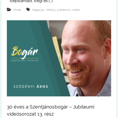
bepillantást. Régi és […]
,
,
,
Hírek
bogár30
interjú
jubileum
video
30 éves a Szentjánosbogár – Jubileumi
videósorozat 13. rész