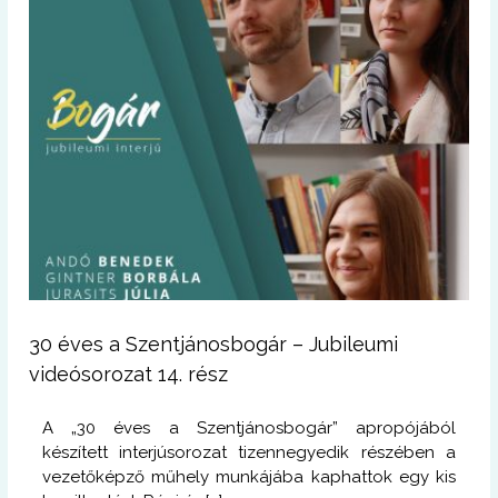
30 éves a Szentjánosbogár – Jubileumi
videósorozat 14. rész
A „30 éves a Szentjánosbogár” apropójából
készített interjúsorozat tizennegyedik részében a
vezetőképző műhely munkájába kaphattok egy kis