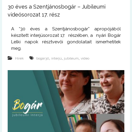
30 éves a Szentjánosbogár – Jubileumi
videósorozat 17. rész
A “30 éves a Szentjánosbogár” apropójából
készített interjúsorozat 17. részében, a nyári Bogár
Lelki napok résztvevői gondolatait ismerhetitek
meg.
,
,
,
Hírek
bogár30
interjú
jubileum
video