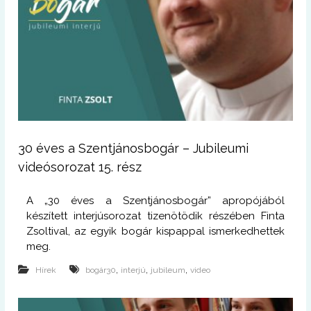
30 éves a Szentjánosbogár – Jubileumi
videósorozat 15. rész
A „30 éves a Szentjánosbogár” apropójából
készített interjúsorozat tizenötödik részében Finta
Zsoltival, az egyik bogár kispappal ismerkedhettek
meg.
,
,
,
Hírek
bogár30
interjú
jubileum
video