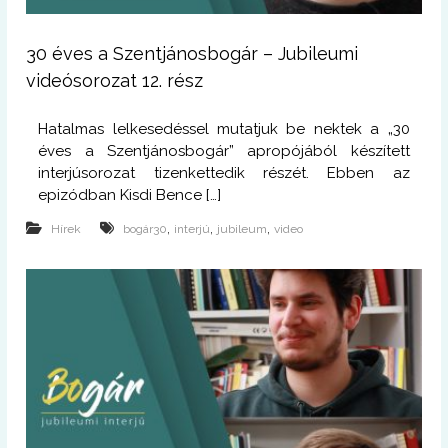
30 éves a Szentjánosbogár – Jubileumi
videósorozat 12. rész
Hatalmas lelkesedéssel mutatjuk be nektek a „30
éves a Szentjánosbogár” apropójából készített
interjúsorozat tizenkettedik részét. Ebben az
epizódban Kisdi Bence […]
,
,
,
Hírek
bogár30
interjú
jubileum
video