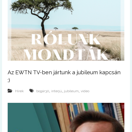
Az EWTN TV-ben jártunk a jubileum kapcsán
:)
,
,
,
Hírek
bogár30
interjú
jubileum
video