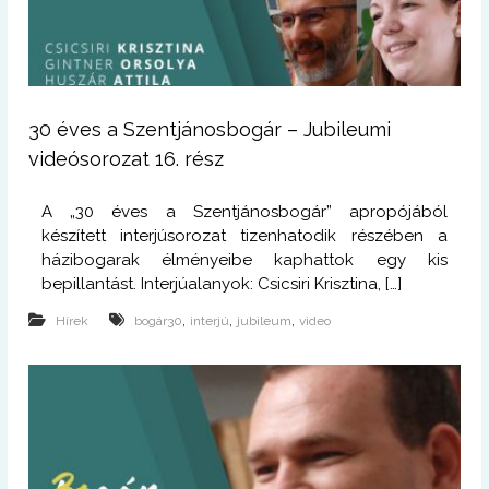
30 éves a Szentjánosbogár – Jubileumi
videósorozat 16. rész
A „30 éves a Szentjánosbogár” apropójából
készített interjúsorozat tizenhatodik részében a
házibogarak élményeibe kaphattok egy kis
bepillantást. Interjúalanyok: Csicsiri Krisztina, […]
,
,
,
Hírek
bogár30
interjú
jubileum
video