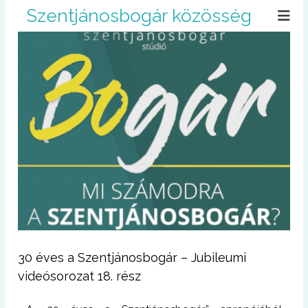
U
Szentjánosbogár közösség
g
r
á
s
a
t
a
r
t
a
l
o
m
r
a
30 éves a Szentjánosbogár – Jubileumi
videósorozat 18. rész