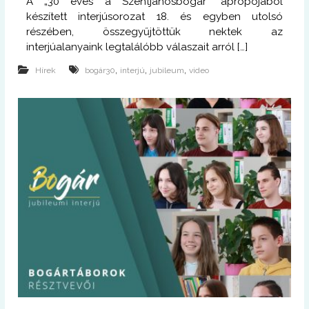
A „30 éves a Szentjánosbogár” apropójából
készített interjúsorozat 18. és egyben utolsó
részében, összegyűjtöttük nektek az
interjúalanyaink legtalálóbb válaszait arról […]
,
,
,
Hírek
bogár30
interjú
jubileum
video