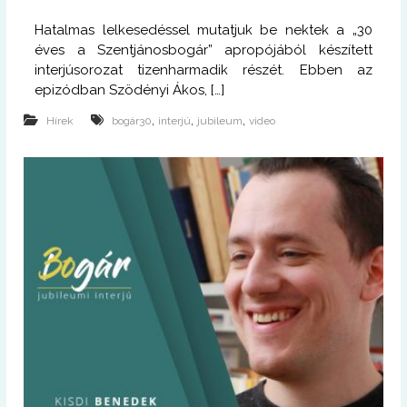
Hatalmas lelkesedéssel mutatjuk be nektek a „30
éves a Szentjánosbogár” apropójából készített
interjúsorozat tizenharmadik részét. Ebben az
epizódban Szödényi Ákos, […]
,
,
,
Hírek
bogár30
interjú
jubileum
video