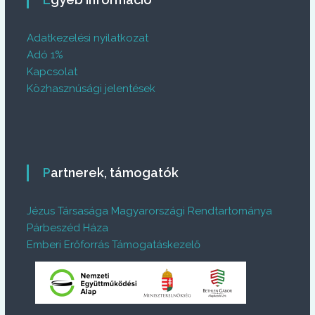
Adatkezelési nyilatkozat
Adó 1%
Kapcsolat
Közhasznúsági jelentések
Partnerek, támogatók
Jézus Társasága Magyarországi Rendtartománya
Párbeszéd Háza
Emberi Erőforrás Támogatáskezelő