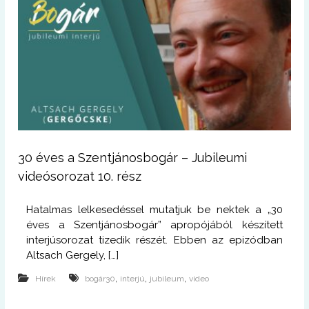
30 éves a Szentjánosbogár – Jubileumi
videósorozat 10. rész
Hatalmas lelkesedéssel mutatjuk be nektek a „30
éves a Szentjánosbogár” apropójából készített
interjúsorozat tizedik részét. Ebben az epizódban
Altsach Gergely, […]
,
,
,
Hírek
bogár30
interjú
jubileum
video