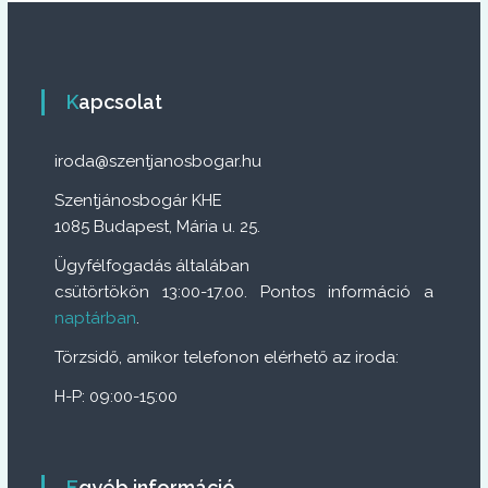
a
v
Kapcsolat
i
iroda@szentjanosbogar.hu
g
Szentjánosbogár KHE
1085 Budapest, Mária u. 25.
á
Ügyfélfogadás általában
c
csütörtökön 13:00-17.00. Pontos információ a
naptárban
.
i
Törzsidő, amikor telefonon elérhető az iroda:
ó
H-P: 09:00-15:00
Egyéb információ