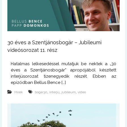
30 éves a Szentjánosbogár – Jubileumi
videósorozat 11. rész
Hatalmas lelkesedéssel mutatjuk be nektek a „30
éves a Szentjánosbogár” apropójából készített
interjúsorozat tizenegyedik részét. Ebben az
epizódban Bellus Bence […]
,
,
,
Hírek
bogár30
interjú
jubileum
video