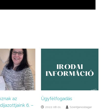
znak az
Ügyfélfogadás
íjazottjaink 6. –
2022.08.01.
Szentjánosbogár