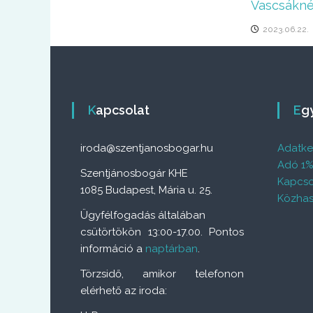
Vascsákné
2023.06.22.
Kapcsolat
E
iroda@szentjanosbogar.hu
Adatkez
Adó 1
Szentjánosbogár KHE
Kapcso
1085 Budapest, Mária u. 25.
Közhas
Ügyfélfogadás általában
csütörtökön 13:00-17.00. Pontos
információ a
naptárban
.
Törzsidő, amikor telefonon
elérhető az iroda: