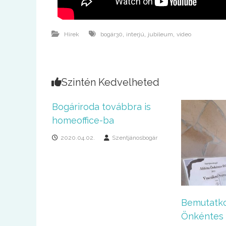
,
,
,
Hírek
bogár30
interjú
jubileum
video
Szintén Kedvelheted
Bogáriroda továbbra is
homeoffice-ba
2020.04.02.
Szentjánosbogár
Bemutatko
Önkéntes d