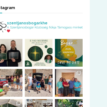
stagram
szentjanosbogarkhe
A Szentjánosbogár Közösség fiókja
Támogass minket