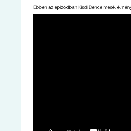
Ebben az epizódban Kisdi
Bence mesél élménye