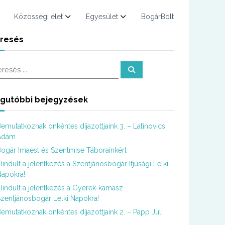
Közösségi élet
Egyesület
BogárBolt
resés
K
e
r
e
s
gutóbbi bejegyzések
é
s
emutatkoznak önkéntes díjazottjaink 3. – Latinovics
Ádám
ogár Imaest és Szentmise Táborainkért
lindult a jelentkezés a Szentjánosbogár Ifjúsági Lelki
apokra!
lindult a jelentkezés a Gyerek-kamasz
zentjánosbogár Lelki Napokra!
emutatkoznak önkéntes díjazottjaink 2. – Papp Juli