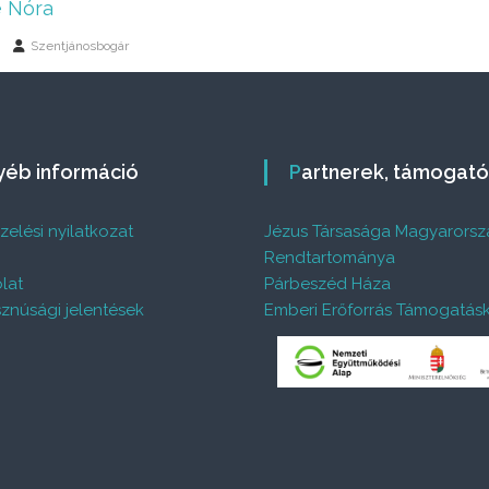
 Nóra
Szentjánosbogár
gyéb információ
Partnerek, támogat
elési nyilatkozat
Jézus Társasága Magyarorsz
%
Rendtartománya
lat
Párbeszéd Háza
znúsági jelentések
Emberi Erőforrás Támogatás