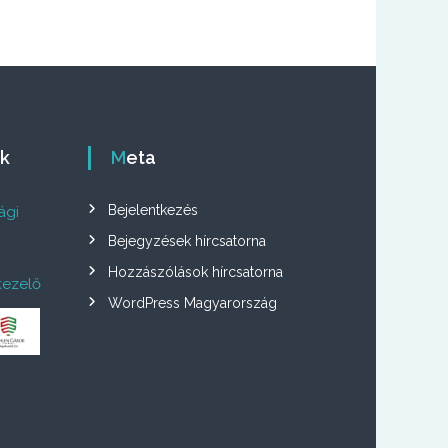
ók
Meta
Bejelentkezés
ági
Bejegyzések hírcsatorna
Hozzászólások hírcsatorna
kezelő
WordPress Magyarország