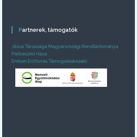
Partnerek, támogatók
Jézus Társasága Magyarországi Rendtartománya
Párbeszéd Háza
Emberi Erőforrás Támogatáskezelő