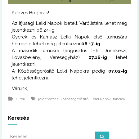
Kedves Bogarak!
Az Ifjúsági Lelki Napok betelt. Várólistára lehet még
jelentkezni
06.24-ig.
Gyerek és Kamasz Lelki Napok első turnusára
holnapig lehet még jelentkezni
06.17-ig.
A második turnusra (
augusztus 1–6.
Dunakeszi,
Lovasberény, Veresegyház)
07.16-ig
lehet
jelentkezni.
A Közösségerősítő Lelki Napokra pedig
07.02-ig
lehet jelentkezni.
Várunk,
,
,
,
Hírek
jelentkezés
közösségerősítő
Lelki Napok
táborok
Keresés
K
K