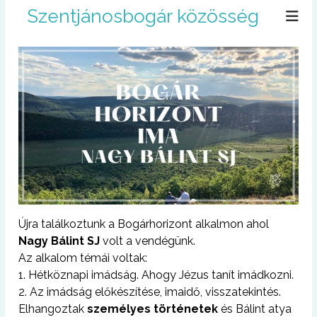
U
Szentjánosbogár közösség
g
r
á
s
a
t
a
r
t
a
l
o
m
r
Újra találkoztunk a Bogárhorizont alkalmon ahol
a
Nagy Bálint SJ
volt a vendégünk.
Az alkalom témái voltak:
1. Hétköznapi imádság. Ahogy Jézus tanít imádkozni.
2. Az imádság előkészítése, imaidő, visszatekintés.
Elhangoztak
személyes történetek
és Bálint atya