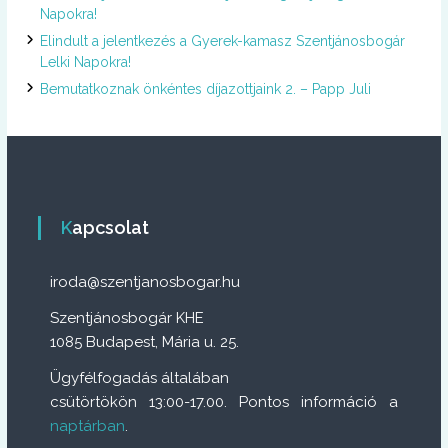
Napokra!
Elindult a jelentkezés a Gyerek-kamasz Szentjánosbogár
Lelki Napokra!
Bemutatkoznak önkéntes díjazottjaink 2. – Papp Juli
Kapcsolat
iroda@szentjanosbogar.hu
Szentjánosbogár KHE
1085 Budapest, Mária u. 25.
Ügyfélfogadás általában
csütörtökön 13:00-17.00. Pontos információ a
naptárban
.