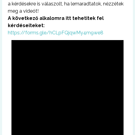
a kérdésekre is válaszolt, ha lemaradtatok, nézzétek
meg a videót!
A következő alkalomra itt tehetitek fel
kérdéseiteket:
https://forms.gle/hCLpFQjqwMy4m9we8