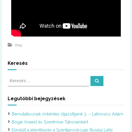
Blog
Keresés
K
K
e
e
r
r
e
s
e
Legutóbbi bejegyzések
é
s
s
é
Bemutatkoznak önkéntes díjazottjaink 3. – Latinovics Ádám
s
:
Bogár Imaest és Szentmise Táborainkért
Elindult a jelentkezés a Szentjánosbogár Ifjúsági Lelki